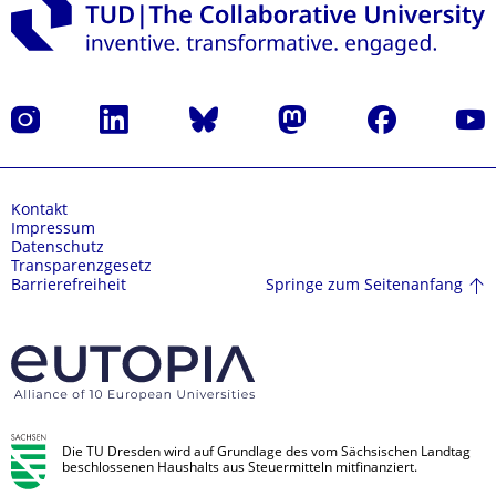
Instagram
LinkedIn
Bluesky
Mastodon
Facebook
Yout
Kontakt
Impressum
Datenschutz
Transparenzgesetz
Springe zum Seitenanfang
Barrierefreiheit
Die TU Dresden wird auf Grundlage des vom Sächsischen Landtag
beschlossenen Haushalts aus Steuermitteln mitfinanziert.