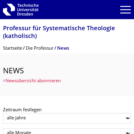
Zur Hauptnavigation springen
Zur Suche springen
Zum Inhalt springen
Professur für Systematische Theologie
(katholisch)
Breadcrumb-Menü
Startseite
Die Professur
News
NEWS
Newsübersicht abonnieren
Zeitraum festlegen
Jahr auswählen
Monat auswählen