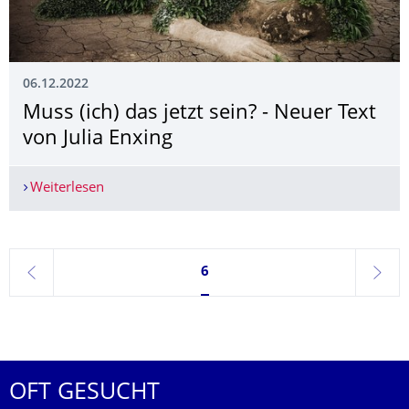
06.12.2022
Muss (ich) das jetzt sein? - Neuer Text
von Julia Enxing
Weiterlesen
Muss (ich) das jetzt sein? - Neuer Text von Julia 
Seite 6, aktuell ausgewählt
6
zurück
weite
OFT GESUCHT