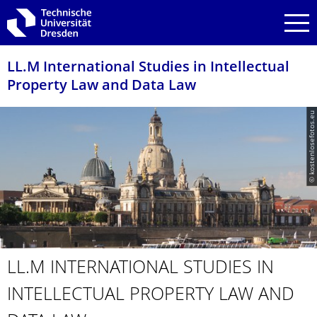
Zur Hauptnavigation springen
Zur Suche springen
Zum Inhalt springen
LL.M International Studies in Intellectual
Property Law and Data Law
© kostenlosefotos.eu
LL.M INTERNATIONAL STUDIES IN
INTELLECTUAL PROPERTY LAW AND