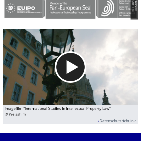
©
E
U
I
P
O
A
l
i
c
a
n
t
e
Imagefilm "International Studies In Intellectual Property Law"
© Weissfilm
Datenschutzrichtlinie