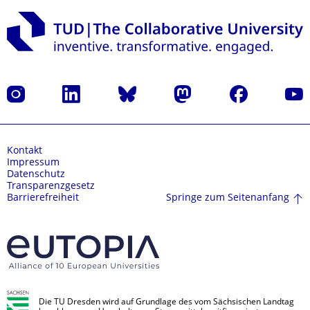
Instagram
LinkedIn
Bluesky
Mastodon
Facebook
Yout
Kontakt
Impressum
Datenschutz
Transparenzgesetz
Springe zum Seitenanfang
Barrierefreiheit
Die TU Dresden wird auf Grundlage des vom Sächsischen Landtag