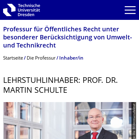
Zur Hauptnavigation springen
Zur Suche springen
Zum Inhalt springen
Professur für Öffentliches Recht unter
besonderer Berücksichtigung von Umwelt-
und Technikrecht
Breadcrumb-Menü
Startseite
Die Professur
Inhaber/in
LEHRSTUHLINHA­BER: PROF. DR.
MARTIN SCHULTE
© Jörg Lange Die Bildermanufaktur