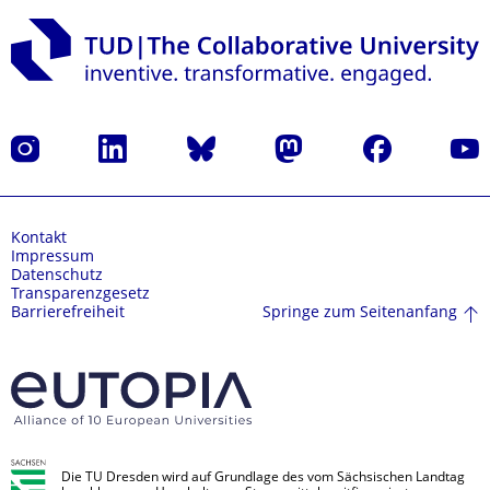
Instagram
LinkedIn
Bluesky
Mastodon
Facebook
Yout
Kontakt
Impressum
Datenschutz
Transparenzgesetz
Springe zum Seitenanfang
Barrierefreiheit
Die TU Dresden wird auf Grundlage des vom Sächsischen Landtag