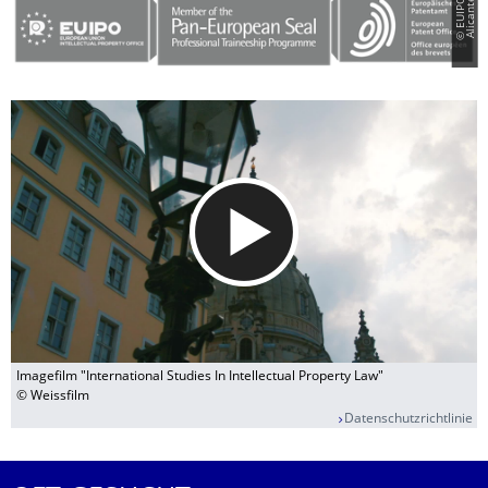
©
E
U
I
P
O
A
l
i
c
a
n
t
e
Imagefilm "International Studies In Intellectual Property Law"
© Weissfilm
Datenschutzrichtlinie