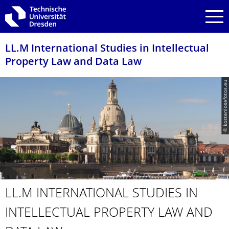
Zur Hauptnavigation springen
Zur Suche springen
Zum Inhalt springen
LL.M International Studies in Intellectual
Property Law and Data Law
© kostenlosefotos.eu
LL.M INTERNATIONAL STUDIES IN
INTELLECTUAL PROPERTY LAW AND