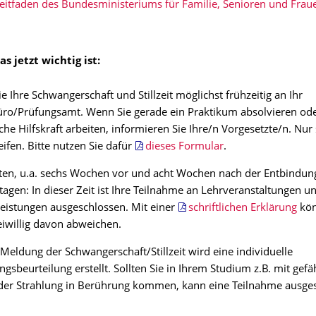
eitfaden des Bundesministeriums für Familie, Senioren und Frau
as jetzt wichtig ist:
e Ihre Schwangerschaft und Stillzeit möglichst frühzeitig an Ihr
ro/Prüfungsamt. Wenn Sie gerade ein Praktikum absolvieren ode
che Hilfskraft arbeiten, informieren Sie Ihre/n Vorgesetzte/n. Nur
eifen. Bitte nutzen Sie dafür
dieses Formular
.
ten, u.a. sechs Wochen vor und acht Wochen nach der Entbindun
tagen: In dieser Zeit ist Ihre Teilnahme an Lehrveranstaltungen u
eistungen ausgeschlossen. Mit einer
schriftlichen Erklärung
kön
eiwillig davon abweichen.
Meldung der Schwangerschaft/Stillzeit wird eine individuelle
gsbeurteilung erstellt. Sollten Sie in Ihrem Studium z.B. mit gefä
oder Strahlung in Berührung kommen, kann eine Teilnahme ausge