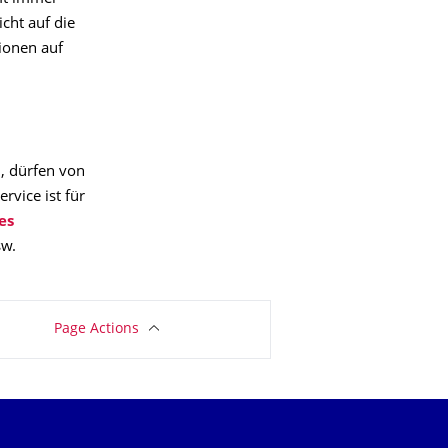
cht auf die
tionen auf
, dürfen von
rvice ist für
es
sw.
Page Actions