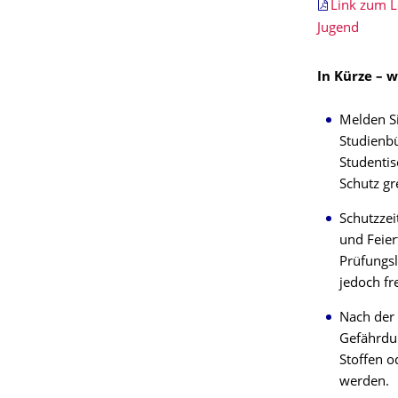
Link zum L
Jugend
In Kürze – w
Melden Si
Studienbü
Studentis
Schutz gr
Schutzzei
und Feier
Prüfungsl
jedoch fr
Nach der 
Gefährdun
Stoffen 
werden.