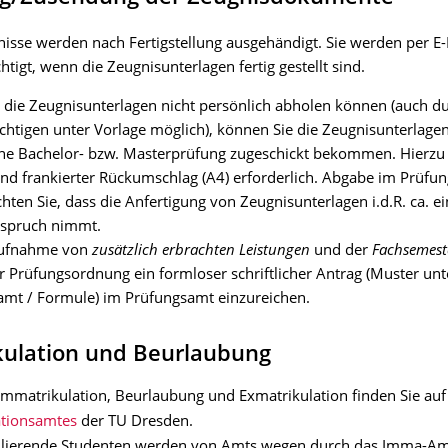
isse werden nach Fertigstellung ausgehändigt. Sie werden per E-
htigt, wenn die Zeugnisunterlagen fertig gestellt sind.
 die Zeugnisunterlagen nicht persönlich abholen können (auch d
htigen unter Vorlage möglich), können Sie die Zeugnisunterlagen
e Bachelor- bzw. Masterprüfung zugeschickt bekommen. Hierzu i
nd frankierter Rückumschlag (A4) erforderlich. Abgabe im Prüfu
chten Sie, dass die Anfertigung von Zeugnisunterlagen i.d.R. ca. 
nspruch nimmt.
Aufnahme von
zusätzlich erbrachten Leistungen
und der
Fachsemest
r Prüfungsordnung ein formloser schriftlicher Antrag (Muster unt
amt / Formule) im Prüfungsamt einzureichen.
kulation und Beurlaubung
Immatrikulation, Beurlaubung und Exmatrikulation finden Sie auf 
ationsamtes
der TU Dresden.
ulierende Studenten werden von Amts wegen durch das Imma-A