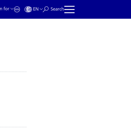
n for
EN
Search