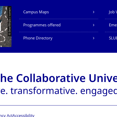
Our Services
© Smarterpix / tomert
Campus Maps
Job 
Programmes offered
Eme
Phone Directory
SLUB
ncy Act
Accessibility