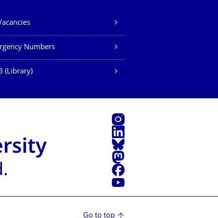
Vacancies
rgency Numbers
 (Library)
Instagram
LinkedIn
Bluesky
Mastodon
Facebook
YouTube
Go to top