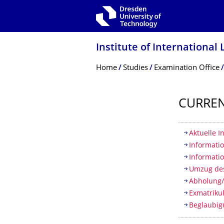
Skip to main navigation
Skip to search
Skip to content
Institute of International
Breadcrumb Menu
Home
Studies
Examination Office
CURREN
Table of
Aktuelle 
Informati
Informati
Umzug des
Abholung
Exmatriku
Beglaubi