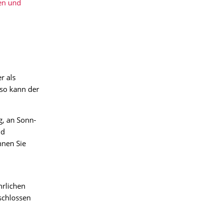
en und
r als
 so kann der
g, an Sonn-
nd
nen Sie
hrlichen
schlossen