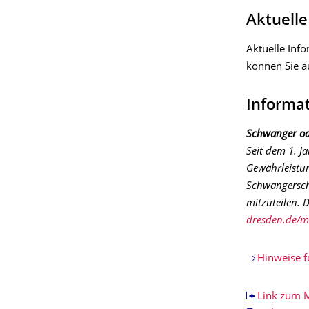
Aktuell
Aktuelle Inf
können Sie a
Informa
Schwanger ode
Seit dem 1. J
Gewährleistu
Schwangerscha
mitzuteilen. 
dresden.de/m
Hinweise f
Link zum 