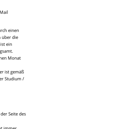
Mail
urch einen
 über die
st ein
ngsamt.
einen Monat
er
ist gemäß
er Studium /
der Seite des
mt immer