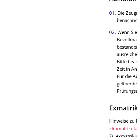
Die Zeugn
benachric
Wenn Sie
Bevollmäc
bestanden
ausreiche
Bitte bea
Zeit in A
Für die 
geltnerde
Prüfungs
Exmatri
Hinweise zu 
Immatrikul
Zu exmatrik