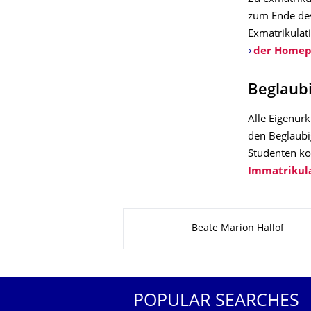
zum Ende des 
Exmatrikulati
der Homep
Beglaub
Alle Eigenur
den Beglaubi
Studenten kos
Immatrikul
About this page
Beate Marion Hallof
POPULAR SEARCHES