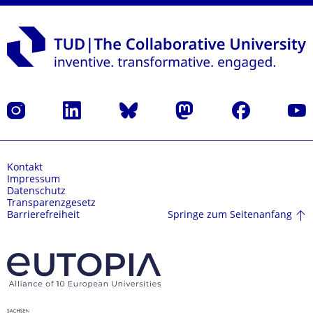
Instagram
LinkedIn
Bluesky
Mastodon
Facebook
Yout
Kontakt
Impressum
Datenschutz
Transparenzgesetz
Springe zum Seitenanfang
Barrierefreiheit