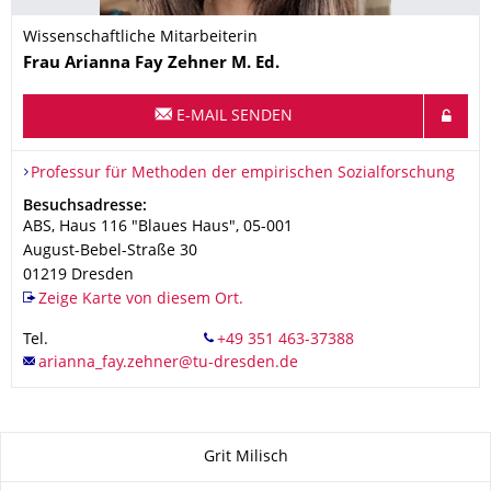
Wissenschaftliche Mitarbeiterin
Name
Frau
Arianna Fay
Zehner
M. Ed.
E-MAIL SENDEN
Organisationsname
Professur für Methoden der empirischen Sozialforschung
Professur für Methoden der empirischen Sozialforschung
Adresse
Besuchsadresse:
ABS, Haus 116 "Blaues Haus", 05-001
August-Bebel-Straße 30
01219
Dresden
Zeige Karte von diesem Ort.
Tel.
Zu dieser Seite
Grit Milisch