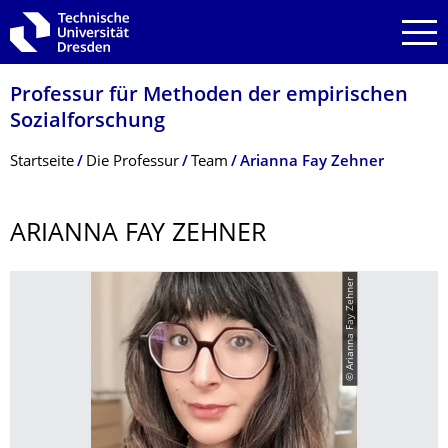
Zur Hauptnavigation springen
Zur Suche springen
Zum Inhalt springen
Professur für Methoden der empirischen
Sozialforschung
Breadcrumb-Menü
Startseite
Die Professur
Team
Arianna Fay Zehner
ARIANNA FAY ZEHNER
© Arianna Fay Zehner