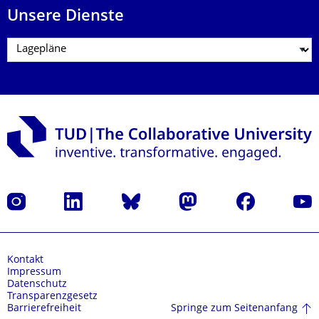
Unsere Dienste
Instagram
LinkedIn
Bluesky
Mastodon
Facebook
Yout
Kontakt
Impressum
Datenschutz
Transparenzgesetz
Springe zum Seitenanfang
Barrierefreiheit