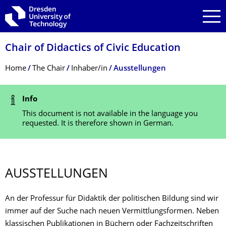
Skip to main navigation
Skip to search
Skip to content
Chair of Didactics of Civic Education
Breadcrumb Menu
Home
The Chair
Inhaber/in
Ausstellungen
Status Message
Info
This document is not available in the language you
requested. It is therefore shown in German.
AUSSTELLUNGEN
An der Professur für Didaktik der politischen Bildung sind wir
immer auf der Suche nach neuen Vermittlungsformen. Neben
klassischen Publikationen in Büchern oder Fachzeitschriften