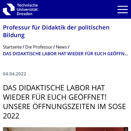
Zur Hauptnavigation springen
Zur Suche springen
Zum Inhalt springen
Professur für Didaktik der politischen
Bildung
Breadcrumb-Menü
Startseite
Die Professur
News
DAS DIDAKTISCHE LABOR HAT WIEDER FÜR EUCH GEÖFFNET! UNSERE ÖFFNUNGSZEITEN IM SOSE 2022
04.04.2022
DAS DIDAKTISCHE LABOR HAT
WIEDER FÜR EUCH GEÖFFNET!
UNSERE ÖFFNUNGSZEITEN IM SOSE
2022