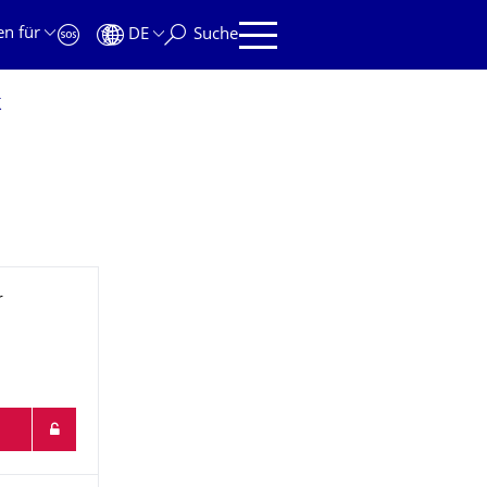
en für
DE
Suche
k
r