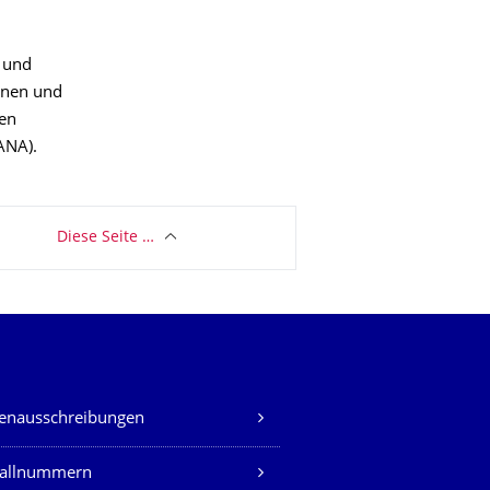
- und
ionen und
men
WANA).
Diese Seite …
lenausschreibungen
fallnummern