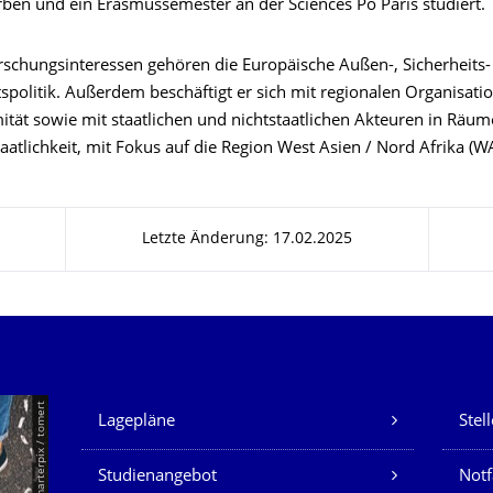
rben und ein Erasmussemester an der Sciences Po Paris studiert.
rschungsinteressen gehören die Europäische Außen-, Sicherheits
tspolitik. Außerdem beschäftigt er sich mit regionalen Organisat
mität sowie mit staatlichen und nichtstaatlichen Akteuren in Räu
aatlichkeit, mit Fokus auf die Region West Asien / Nord Afrika (
Letzte Änderung: 17.02.2025
Unsere Dienste
© Smarterpix / tomert
Lagepläne
Stel
Studienangebot
Not