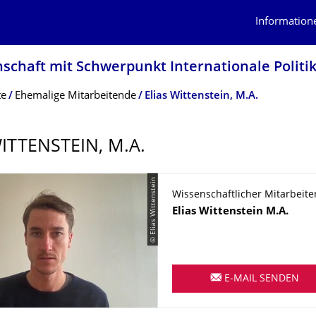
Information
n­schaft mit Schwerpunkt Internationale Politi
te
Ehemalige Mitarbeitende
Elias Wittenstein, M.A.
ITTENSTEIN, M.A.
© Elias Wittenstein
Wissenschaftlicher Mitarbeite
Name
Elias
Wittenstein
M.A.
E-MAIL SENDEN