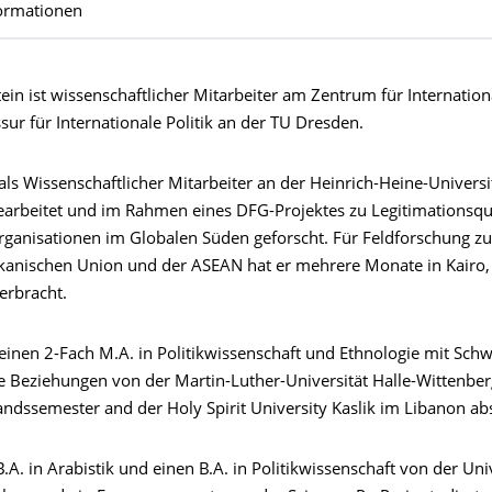
ormationen
tein ist wissenschaftlicher Mitarbeiter am Zentrum für Internation
sur für Internationale Politik an der TU Dresden.
als Wissenschaftlicher Mitarbeiter an der Heinrich-Heine-Universi
earbeitet und im Rahmen eines DFG-Projektes zu Legitimationsqu
rganisationen im Globalen Süden geforscht. Für Feldforschung z
rikanischen Union und der ASEAN hat er mehrere Monate in Kairo
verbracht.
 einen 2-Fach M.A. in Politikwissenschaft und Ethnologie mit Sch
le Beziehungen von der Martin-Luther-Universität Halle-Wittenbe
ndssemester and der Holy Spirit University Kaslik im Libanon abs
B.A. in Arabistik und einen B.A. in Politikwissenschaft von der Uni