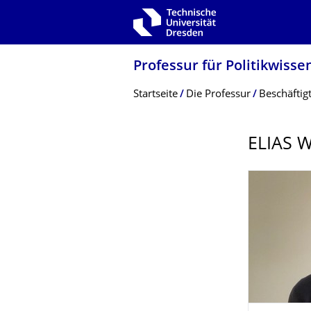
Zur Hauptnavigation springen
Zur Suche springen
Zum Inhalt springen
Professur für Politikwisse
Breadcrumb-Menü
Startseite
Die Professur
Beschäftig
ELIAS W