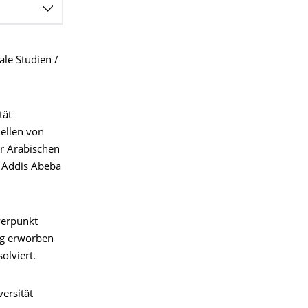
ale Studien /
tät
ellen von
ur Arabischen
, Addis Abeba
werpunkt
rg erworben
olviert.
versität