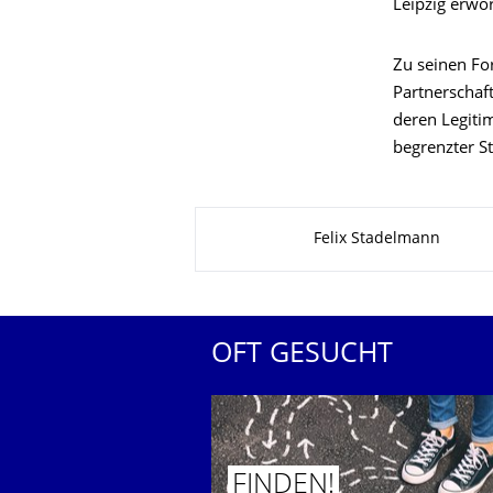
Leipzig erwo
Zu seinen Fo
Partnerschaf
deren Legiti
begrenzter St
Zu dieser Seite
Felix Stadelmann
OFT GESUCHT
FINDEN!