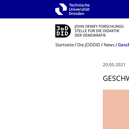
Zur Hauptnavigation springen
Zur Suche springen
Zum Inhalt springen
Breadcrumb-Menü
Startseite
Die JODDID
News
Gesc
20.05.2021
GESCHW