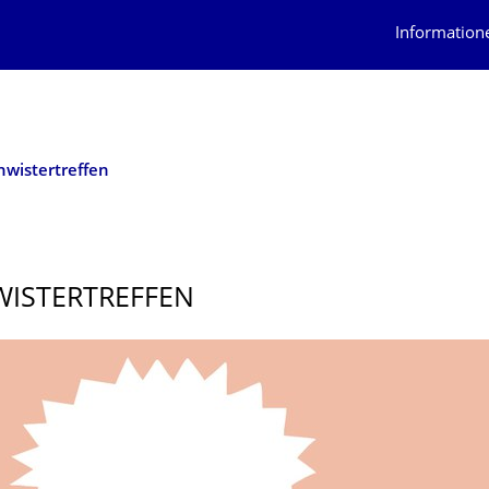
Information
hwistertreffen
ISTER­TREFFEN