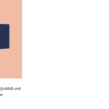
(Joddid) und
ar