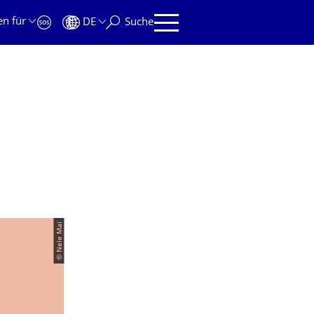
en für
DE
Suche
© Nele Mai