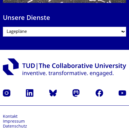
Unsere Dienste
Instagram
LinkedIn
Bluesky
Mastodon
Facebook
Yout
Kontakt
Impressum
Datenschutz