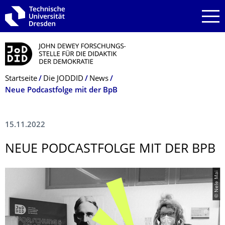
Zur Hauptnavigation springen
Zur Suche springen
Zum Inhalt springen
Breadcrumb-Menü
Startseite
Die JODDID
News
Neue Podcastfolge mit der BpB
15.11.2022
NEUE PODCASTFOLGE MIT DER BPB
© Nele Mai