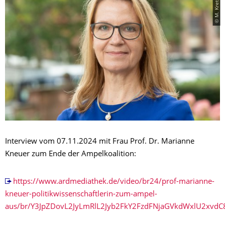
© M. Kretzschmar
Interview vom 07.11.2024 mit Frau Prof. Dr. Marianne
Kneuer zum Ende der Ampelkoalition:
https://www.ardmediathek.de/video/br24/prof-marianne-
kneuer-politikwissenschaftlerin-zum-ampel-
aus/br/Y3JpZDovL2JyLmRlL2Jyb2FkY2FzdFNjaGVkdWxlU2xv