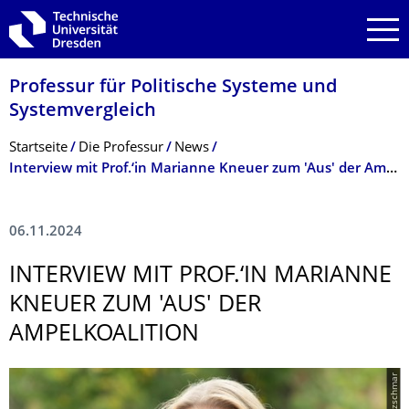
Zur Hauptnavigation springen
Zur Suche springen
Zum Inhalt springen
Professur für Politische Systeme und
Systemvergleich
Breadcrumb-Menü
Startseite
Die Professur
News
Interview mit Prof.‘in Marianne Kneuer zum 'Aus' der Ampelkoalition
06.11.2024
INTERVIEW MIT PROF.‘IN MARIANNE
KNEUER ZUM 'AUS' DER
AMPELKOALITION