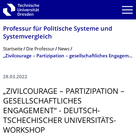
Zur Hauptnavigation springen
Zur Suche springen
Zum Inhalt springen
Professur für Politische Systeme und
Systemvergleich
Breadcrumb-Menü
Startseite
Die Professur
News
„Zivilcourage – Partizipation – gesellschaftliches Engagement“ - Deutsch-tschechischer Universitäts­workshop
28.03.2022
„ZIVILCOURAGE – PARTIZIPATION –
GESELLSCHAFTLI­CHES
ENGAGEMENT“ - DEUTSCH-
TSCHECHISCHER UNIVERSITÄTS­
WORKSHOP