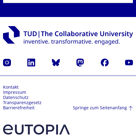
Instagram
LinkedIn
Bluesky
Mastodon
Facebook
Yout
Kontakt
Impressum
Datenschutz
Transparenzgesetz
Springe zum Seitenanfang
Barrierefreiheit