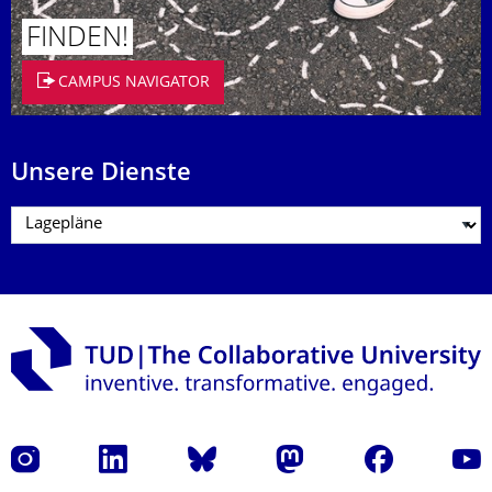
FINDEN!
CAMPUS NAVIGATOR
Unsere Dienste
Instagram
LinkedIn
Bluesky
Mastodon
Facebook
Yout