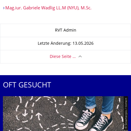
Mag.iur. Gabriele Wadlig LL.M (NYU), M.Sc.
Zu dieser Seite
RVT Admin
Letzte Änderung: 13.05.2026
Diese Seite …
OFT GESUCHT
© Smarterpix / tomert