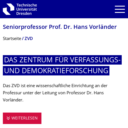
Zur Hauptnavigation springen
Zur Suche springen
Zum Inhalt springen
Seniorprofessor Prof. Dr. Hans Vorländer
Breadcrumb-Menü
Startseite
ZVD
DAS ZENTRUM FÜR VERFASSUNGS-
UND DEMOKRATIEFOR­SCHUNG
Das ZVD ist eine wissenschaftliche Einrichtung an der
Professur unter der Leitung von Professor Dr. Hans
Vorländer.
WEITERLESEN
DAS ZENTRUM FÜR VERFASSUNGS- UND D