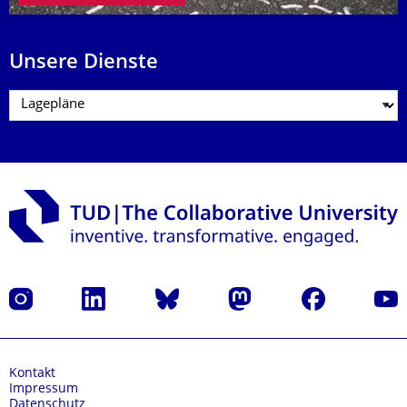
Unsere Dienste
Instagram
LinkedIn
Bluesky
Mastodon
Facebook
Yout
Kontakt
Impressum
Datenschutz