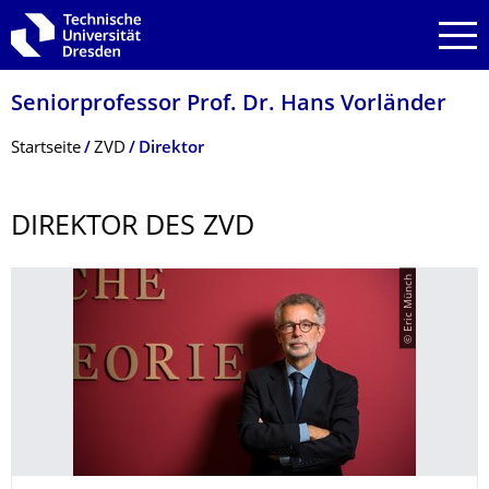
Zur Hauptnavigation springen
Zur Suche springen
Zum Inhalt springen
Seniorprofessor Prof. Dr. Hans Vorländer
Breadcrumb-Menü
Startseite
ZVD
Direktor
DIREKTOR DES ZVD
© Eric Münch