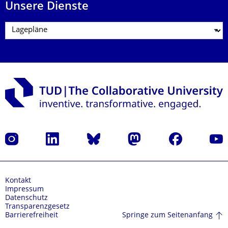
Unsere Dienste
Instagram
LinkedIn
Bluesky
Mastodon
Facebook
Yout
Kontakt
Impressum
Datenschutz
Transparenzgesetz
Springe zum Seitenanfang
Barrierefreiheit