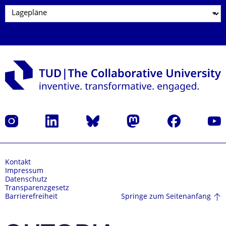
Instagram
LinkedIn
Bluesky
Mastodon
Facebook
Yout
Kontakt
Impressum
Datenschutz
Transparenzgesetz
Springe zum Seitenanfang
Barrierefreiheit