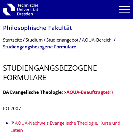
Zur Hauptnavigation springen
Zur Suche springen
Zum Inhalt springen
Philosophische Fakultät
Breadcrumb-Menü
Startseite
Studium
Studienangebot
AQUA-Bereich
Studiengangsbezogene Formulare
STUDIENGANGSBE­ZOGENE
FORMULARE
BA Evangelische Theologie
:
AQUA-Beauftragte(r)
PO 2007
AQUA-Nachweis Evangelische Theologie, Kurse und
Latein