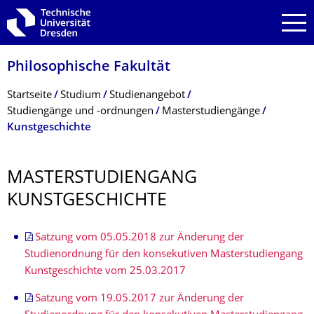
Zur Hauptnavigation springen
Zur Suche springen
Zum Inhalt springen
Philosophische Fakultät
Breadcrumb-Menü
Startseite
Studium
Studienangebot
Studiengänge und -ordnungen
Masterstudiengänge
Kunstgeschichte
MASTERSTUDIEN­GANG
KUNSTGESCHICHTE
Satzung vom 05.05.2018 zur Änderung der
Studienordnung für den konsekutiven Masterstudiengang
Kunstgeschichte vom 25.03.2017
Satzung vom 19.05.2017 zur Änderung der