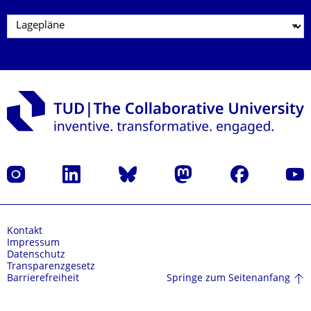
Instagram
LinkedIn
Bluesky
Mastodon
Facebook
Yout
Kontakt
Impressum
Datenschutz
Transparenzgesetz
Springe zum Seitenanfang
Barrierefreiheit