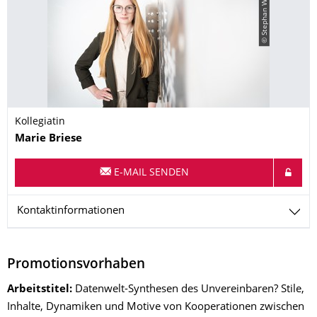
© Stephan Wiegand
Kollegiatin
Name
Marie
Briese
E-MAIL SENDEN
Kontaktinformationen
Promotionsvorhaben
Arbeitstitel:
Datenwelt-Synthesen des Unvereinbaren? Stile,
Inhalte, Dynamiken und Motive von Kooperationen zwischen