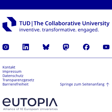
Instagram
LinkedIn
Bluesky
Mastodon
Facebook
Yout
Kontakt
Impressum
Datenschutz
Transparenzgesetz
Springe zum Seitenanfang
Barrierefreiheit