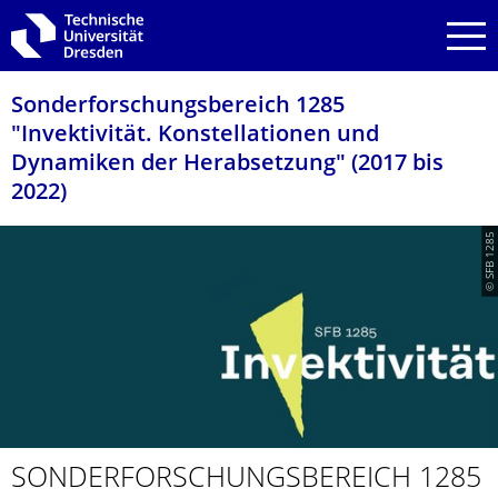
Zur Hauptnavigation springen
Zur Suche springen
Zum Inhalt springen
Sonderforschungs­bereich 1285
"Invektivität. Konstellationen und
Dynamiken der Herabsetzung" (2017 bis
2022)
© SFB 1285
SONDERFOR­SCHUNGSBE­REICH 1285