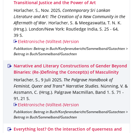
Transitional Justice and the Power of Art
Horlacher, S.
,
Nov. 2025
,
Contemporary Sri Lankan
Literature and Art: The Creation of a New Community in the
Aftermath of War
.
Horlacher, S. & Meegaswatta, T. N. K.
(Hrsg.).
London/New York
: Routledge India
,
S. 25 - 64
,
39 S.
Elektronische (Volltext-)Version
Publikation: Beitrag in Buch/Konferenzbericht/Sammelband/Gutachten >
Beitrag in Buch/Sammelband/Gutachten
Narrative and Literary Constructions of Gender Beyond
Binaries: (Re-)Defining the Concept(s) of Masculinity
Horlacher, S.
,
9 Juli 2025
,
The Palgrave Handbook of
Feminist, Queer and Trans* Narrative Studies
.
Nünning, V. &
Assmann, C. (Hrsg.).
Palgrave Macmillan
,
Band 1
.
S. 71 -
91
,
21 S.
Elektronische (Volltext-)Version
Publikation: Beitrag in Buch/Konferenzbericht/Sammelband/Gutachten >
Beitrag in Buch/Sammelband/Gutachten
Everything lost? On the interaction of queerness and