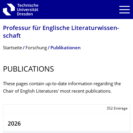
Zur Hauptnavigation springen
Zur Suche springen
Zum Inhalt springen
Professur für Englische Literaturwissen­
schaft
Breadcrumb-Menü
Startseite
Forschung
Publikationen
PUBLICATIONS
These pages contain up-to-date information regarding the
Chair of English Literatures' most recent publications.
352 Einträge
2026