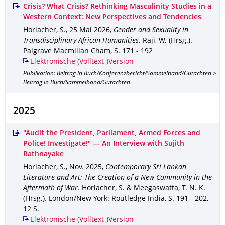
Crisis? What Crisis? Rethinking Masculinity Studies in a
Western Context: New Perspectives and Tendencies
Horlacher, S.
,
25 Mai 2026
,
Gender and Sexuality in
Transdisciplinary African Humanities
.
Raji, W. (Hrsg.).
Palgrave Macmillan Cham
,
S. 171 - 192
Elektronische (Volltext-)Version
Publikation: Beitrag in Buch/Konferenzbericht/Sammelband/Gutachten >
Beitrag in Buch/Sammelband/Gutachten
2025
"Audit the President, Parliament, Armed Forces and
Police! Investigate!" — An Interview with Sujith
Rathnayake
Horlacher, S.
,
Nov. 2025
,
Contemporary Sri Lankan
Literature and Art: The Creation of a New Community in the
Aftermath of War
.
Horlacher, S. & Meegaswatta, T. N. K.
(Hrsg.).
London/New York
: Routledge India
,
S. 191 - 202
,
12 S.
Elektronische (Volltext-)Version