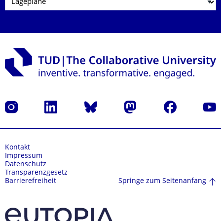
Instagram
LinkedIn
Bluesky
Mastodon
Facebook
Yout
Kontakt
Impressum
Datenschutz
Transparenzgesetz
Springe zum Seitenanfang
Barrierefreiheit