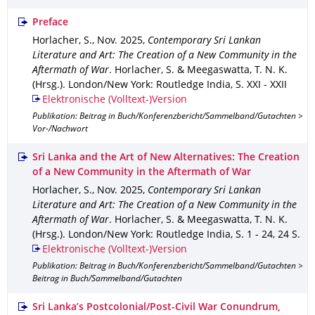
Preface
Horlacher, S.
,
Nov. 2025
,
Contemporary Sri Lankan
Literature and Art: The Creation of a New Community in the
Aftermath of War
.
Horlacher, S. & Meegaswatta, T. N. K.
(Hrsg.).
London/New York
: Routledge India
,
S. XXI - XXII
Elektronische (Volltext-)Version
Publikation: Beitrag in Buch/Konferenzbericht/Sammelband/Gutachten >
Vor-/Nachwort
Sri Lanka and the Art of New Alternatives: The Creation
of a New Community in the Aftermath of War
Horlacher, S.
,
Nov. 2025
,
Contemporary Sri Lankan
Literature and Art: The Creation of a New Community in the
Aftermath of War
.
Horlacher, S. & Meegaswatta, T. N. K.
(Hrsg.).
London/New York
: Routledge India
,
S. 1 - 24
,
24 S.
Elektronische (Volltext-)Version
Publikation: Beitrag in Buch/Konferenzbericht/Sammelband/Gutachten >
Beitrag in Buch/Sammelband/Gutachten
Sri Lanka’s Postcolonial/Post-Civil War Conundrum,