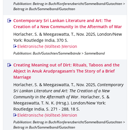
Publikation: Beitrag in Buch/Konferenzbericht/Sammelband/Gutachten >
Beitrag in Buch/Sammelband/Gutachten
Contemporary Sri Lankan Literature and Art: The
Creation of a New Community in the Aftermath of War
Horlacher, S. & Meegaswatta, T.
,
Nov. 2025
,
London/New
York
: Routledge India
,
370 S.
Elektronische (Volltext-)Version
Publikation: Buch/Gutachten/Sammelbände > Sammelband
Creating Meaning out of Dirt: Rituals, Taboos and the
Abject in Anuk Arudpragasam’s The Story of a Brief
Marriage
Horlacher, S. & Meegaswatta, T.
,
Nov. 2025
,
Contemporary
Sri Lankan Literature and Art: The Creation of a New
Community in the Aftermath of War
.
Horlacher, S. &
Meegaswatta, T. N. K. (Hrsg.).
London/New York
:
Routledge India
,
S. 271 - 288
,
18 S.
Elektronische (Volltext-)Version
Publikation: Beitrag in Buch/Konferenzbericht/Sammelband/Gutachten >
Beitrag in Buch/Sammelband/Gutachten