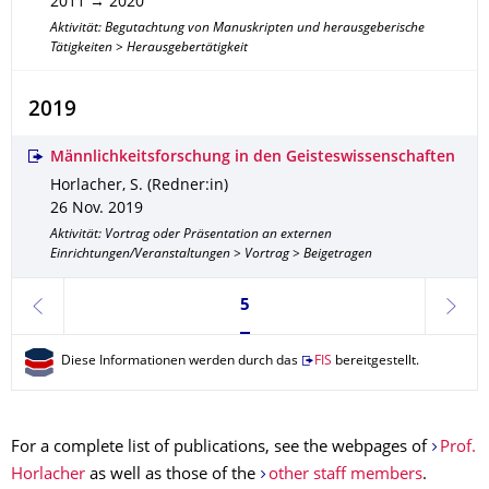
2011 → 2020
Aktivität: Begutachtung von Manuskripten und herausgeberische
Tätigkeiten > Herausgebertätigkeit
2019
Männlichkeitsforschung in den Geisteswissenschaften
Horlacher, S. (Redner:in)
26 Nov. 2019
Aktivität: Vortrag oder Präsentation an externen
Einrichtungen/Veranstaltungen > Vortrag > Beigetragen
Seite 5, aktuell ausgewählt
5
zurück
weite
Diese Informationen werden durch das
FIS
bereitgestellt.
For a complete list of publications, see the webpages of
Prof.
Horlacher
as well as those of the
other staff members
.