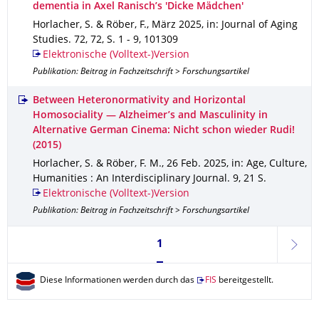
dementia in Axel Ranisch’s 'Dicke Mädchen'
Horlacher, S. & Röber, F.
,
März 2025
,
in: Journal of Aging
Studies
.
72
,
72
,
S. 1 - 9
,
101309
Elektronische (Volltext-)Version
Publikation: Beitrag in Fachzeitschrift > Forschungsartikel
Between Heteronormativity and Horizontal
Homosociality — Alzheimer’s and Masculinity in
Alternative German Cinema: Nicht schon wieder Rudi!
(2015)
Horlacher, S. & Röber, F. M.
,
26 Feb. 2025
,
in: Age, Culture,
Humanities : An Interdisciplinary Journal
.
9
,
21 S.
Elektronische (Volltext-)Version
Publikation: Beitrag in Fachzeitschrift > Forschungsartikel
Seite 1, aktuell ausgewählt
1
weite
Diese Informationen werden durch das
FIS
bereitgestellt.