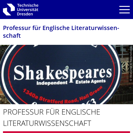
Zur Hauptnavigation springen
Zur Suche springen
Zum Inhalt springen
Professur für Englische Literaturwissen­
schaft
© Wieland Schwanebeck
PROFESSUR FÜR ENGLISCHE
LITERATURWIS­SENSCHAFT