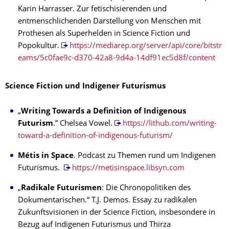
Karin Harrasser. Zur fetischisierenden und
entmenschlichenden Darstellung von Menschen mit
Prothesen als Superhelden in Science Fiction und
Popokultur.
https://mediarep.org/server/api/core/bitstr
eams/5c0fae9c-d370-42a8-9d4a-14df91ec5d8f/content
Science Fiction und Indigener Futurismus
„
Writing Towards a Definition of Indigenous
Futurism
.” Chelsea Vowel.
https://lithub.com/writing-
toward-a-definition-of-indigenous-futurism/
Métis in Space
. Podcast zu Themen rund um Indigenen
Futurismus.
https://metisinspace.libsyn.com
„
Radikale Futurismen
: Die Chronopolitiken des
Dokumentarischen.“ T.J. Demos. Essay zu radikalen
Zukunftsvisionen in der Science Fiction, insbesondere in
Bezug auf Indigenen Futurismus und Thirza