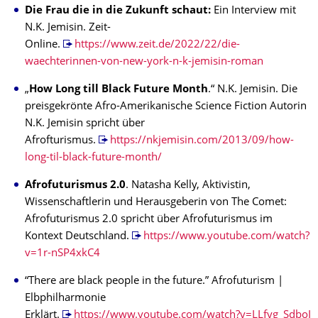
Die Frau die in die Zukunft schaut:
Ein Interview mit
N.K. Jemisin. Zeit-
Online.
https://www.zeit.de/2022/22/die-
waechterinnen-von-new-york-n-k-jemisin-roman
„
How Long till Black Future Month
.“ N.K. Jemisin. Die
preisgekrönte Afro-Amerikanische Science Fiction Autorin
N.K. Jemisin spricht über
Afrofturismus.
https://nkjemisin.com/2013/09/how-
long-til-black-future-month/
Afrofuturismus 2.0
. Natasha Kelly, Aktivistin,
Wissenschaftlerin und Herausgeberin von The Comet:
Afrofuturismus 2.0 spricht über Afrofuturismus im
Kontext Deutschland.
https://www.youtube.com/watch?
v=1r-nSP4xkC4
“There are black people in the future.” Afrofuturism |
Elbphilharmonie
Erklärt.
https://www.youtube.com/watch?v=LLfyg_SdboI