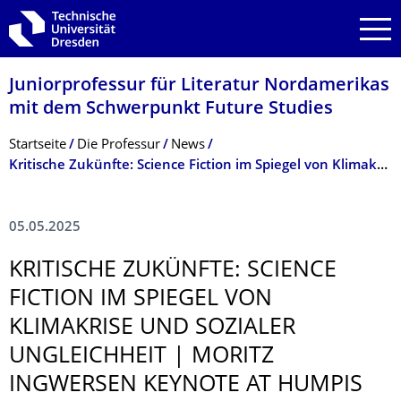
Zur Hauptnavigation springen
Zur Suche springen
Zum Inhalt springen
Juniorprofessur für Literatur Nordamerikas
mit dem Schwerpunkt Future Studies
Breadcrumb-Menü
Startseite
Die Professur
News
Kritische Zukünfte: Science Fiction im Spiegel von Klimakrise und sozialer Ungleichheit | Moritz Ingwersen Keynote at Humpis Quartier Museum Ravensburg | May 5, 2025
05.05.2025
KRITISCHE ZUKÜNFTE: SCIENCE
FICTION IM SPIEGEL VON
KLIMAKRISE UND SOZIALER
UNGLEICHHEIT | MORITZ
INGWERSEN KEYNOTE AT HUMPIS