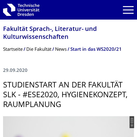
Zur Hauptnavigation springen
Zur Suche springen
Zum Inhalt springen
Fakultät Sprach-, Literatur- und
Kulturwissenschaf­ten
Breadcrumb-Menü
Startseite
Die Fakultät
News
Start in das WS2020/21
29.09.2020
STUDIENSTART AN DER FAKULTÄT
SLK - #ESE2020, HYGIENEKONZEPT,
RAUMPLANUNG
© CC0