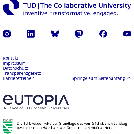
Instagram
LinkedIn
Bluesky
Mastodon
Facebook
Yout
Kontakt
Impressum
Datenschutz
Transparenzgesetz
Springe zum Seitenanfang
Barrierefreiheit
Die TU Dresden wird auf Grundlage des vom Sächsischen Landtag
beschlossenen Haushalts aus Steuermitteln mitfinanziert.