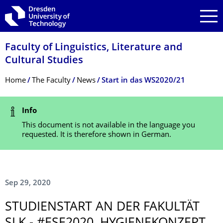
Skip to main navigation
Skip to search
Skip to content
Faculty of Linguistics, Literature and
Cultural Studies
Breadcrumb Menu
Home
The Faculty
News
Start in das WS2020/21
Status Message
Info
This document is not available in the language you
requested. It is therefore shown in German.
Sep 29, 2020
STUDIENSTART AN DER FAKULTÄT