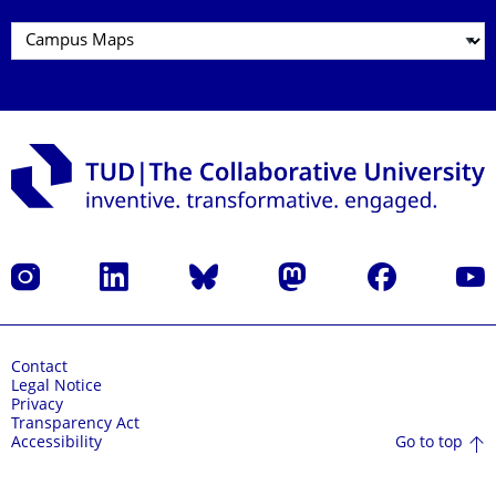
Instagram
LinkedIn
Bluesky
Mastodon
Facebook
YouT
Contact
Legal Notice
Privacy
Transparency Act
Go to top
Accessibility