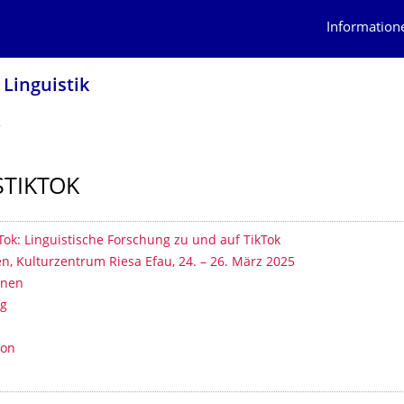
Information
Linguistik
k
STIKTOK
erzeichnis
Tok: Linguistische Forschung zu und auf TikTok
n, Kulturzentrum Riesa Efau, 24. – 26. März 2025
onen
g
m
ion