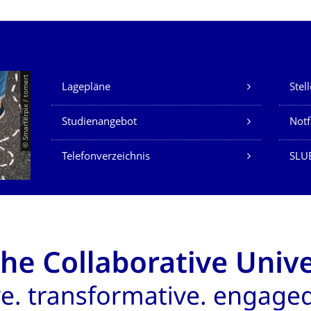
Unsere Dienste
© Smarterpix / tomert
Lagepläne
Stel
Studienangebot
Not
Telefonverzeichnis
SLUB