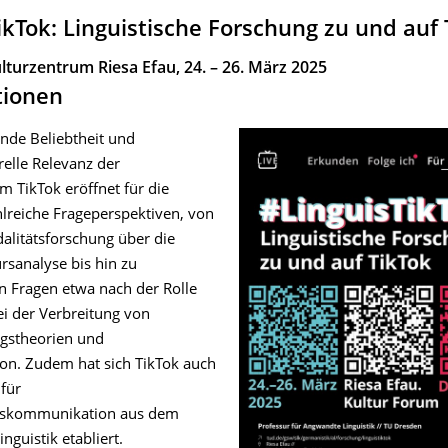
ikTok: Linguistische Forschung zu und auf 
lturzentrum Riesa Efau, 24. – 26. März 2025
tionen
de Beliebtheit und
relle Relevanz der
m TikTok eröffnet für die
hlreiche Frageperspektiven, von
alitätsforschung über die
ursanalyse bis hin zu
en Fragen etwa nach der Rolle
ei der Verbreitung von
gstheorien und
on. Zudem hat sich TikTok auch
 für
tskommunikation aus dem
nguistik etabliert.