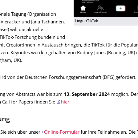
onale Tagung (Organisation
LinguisTikTok
Vieracker und Jana Tschannen,
sel) will die aktuelle
e TikTok-Forschung bündeln und
t Creator:innen in Austausch bringen, die TikTok für die Popular
utzen. Keynotes werden gehalten von Rodney Jones (Reading, UK) 
gham, UK).
ird von der Deutschen Forschungsgemeinschaft (DFG) gefördert.
ung von Abstracts war bis zum
13. September 2024
möglich. De
 Call for Papers finden Sie
hier
.
ung
 Sie sich über unser
Online-Formular
für Ihre Teilnahme an. Die 