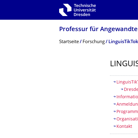
Zur Hauptnavigation springen
Zur Suche springen
Zum Inhalt springen
Professur für Angewandte 
Breadcrumb-Menü
Startseite
Forschung
LinguisTikTo
LINGUI
Inhaltsv
LinguisTik
Dresde
Informati
Anmeldun
Program
Organisat
Kontakt