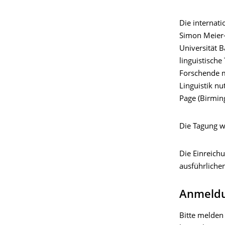
Die internati
Simon Meier-
Universität Ba
linguistisch
Forschende mi
Linguistik n
Page (Birmin
Die Tagung w
Die Einreich
ausführlichen
Anmeld
Bitte melden