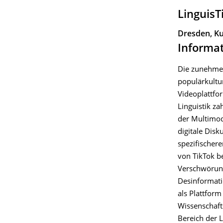
LinguisT
Dresden, Ku
Informa
Die zunehmen
populärkultu
Videoplattfor
Linguistik za
der Multimod
digitale Disk
spezifischer
von TikTok b
Verschwörun
Desinformati
als Plattform
Wissenschaf
Bereich der Li