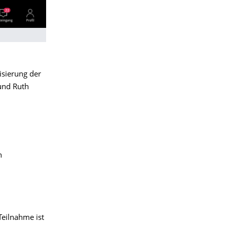
isierung der
und Ruth
n
Teilnahme ist