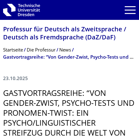
Zur Hauptnavigation springen
Zur Suche springen
Zum Inhalt springen
Professur für Deutsch als Zweitsprache /
Deutsch als Fremdsprache (DaZ/DaF)
Breadcrumb-Menü
Startseite
Die Professur
News
Gastvortragsreihe: “Von Gender-Zwist, Psycho-Tests und Pronomen-Twist: Ein psycho/linguistischer Streifzug durch die Welt von Gender, Genus und Sexus" (26.–28.11.2025)
23.10.2025
GASTVORTRAGS­REIHE: “VON
GENDER-ZWIST, PSYCHO-TESTS UND
PRONOMEN-TWIST: EIN
PSYCHO/LINGUISTISCHER
STREIFZUG DURCH DIE WELT VON