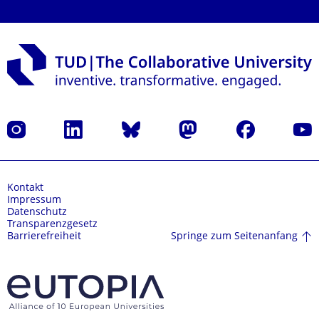
Instagram
LinkedIn
Bluesky
Mastodon
Facebook
Yout
Kontakt
Impressum
Datenschutz
Transparenzgesetz
Springe zum Seitenanfang
Barrierefreiheit