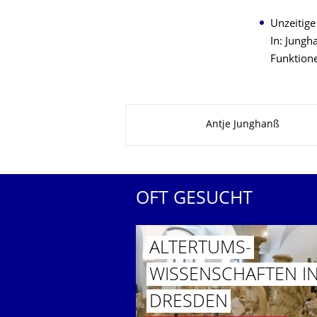
Unzeitig
In: Jungh
Funktione
Zu dieser Seite
Antje Junghanß
OFT GESUCHT
ALTERTUMS­
WISSENSCHAF­TEN I
DRESDEN