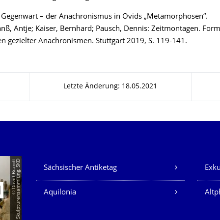
e Gegenwart – der Anachronismus in Ovids „Metamorphosen“.
anß, Antje; Kaiser, Bernhard; Pausch, Dennis: Zeitmontagen. For
n gezielter Anachronismen. Stuttgart 2019, S. 119-141.
Letzte Änderung: 18.05.2021
Unsere Dienste
©
D
a
v
i
d
B
r
a
n
d
t
S
k
u
l
p
t
u
r
e
n
s
a
m
m
l
u
n
g,
S
K
D
Sächsischer Antiketag
Exku
N
Aquilonia
Altp