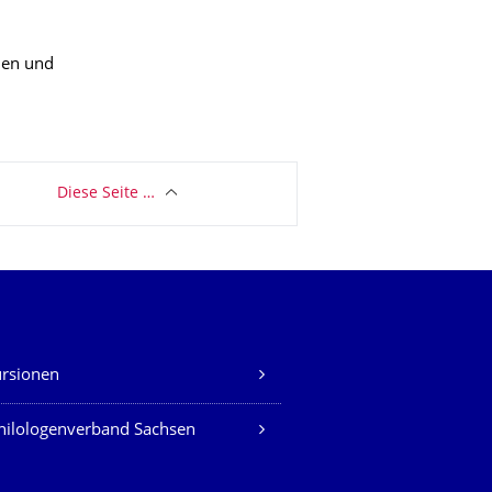
men und
Diese Seite …
rsionen
hilologenverband Sachsen