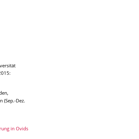
versität
2015:
den,
n (Sep.-Dez.
rung in Ovids