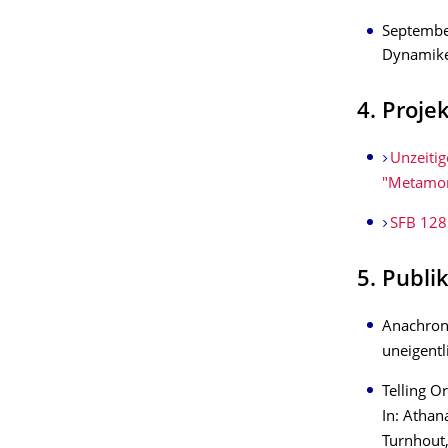
September
Dynamike
4. Proje
Unzeiti
"Metamo
SFB 1285
5. Publi
Anachron
uneigentl
Telling O
In: Athan
Turnhout