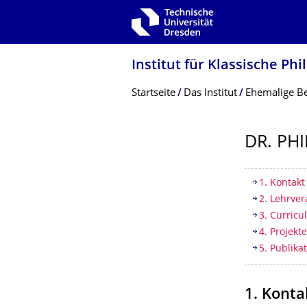
Zur Hauptnavigation springen
Zur Suche springen
Zum Inhalt springen
Institut für Klassische Phi
Breadcrumb-Menü
Startseite
Das Institut
Ehemalige Be
DR. PHI
Inhaltsv
1. Kontakt
2. Lehrve
3. Curricu
4. Projekt
5. Publika
1. Konta