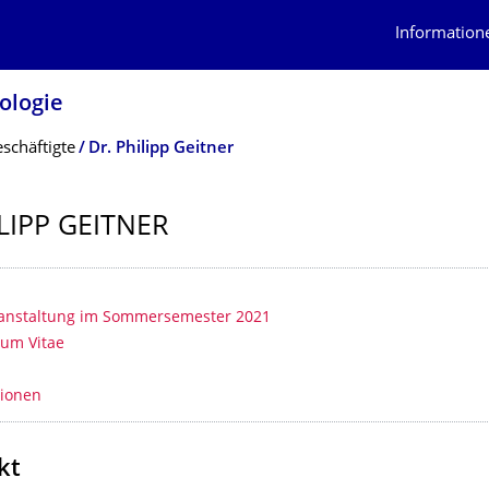
Information
lologie
schäftigte
Dr. Philipp Geitner
LIPP GEITNER
erzeichnis
ranstaltung im Sommersemester 2021
lum Vitae
e
tionen
kt