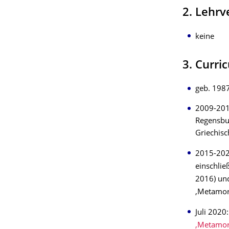
2. Lehr
keine
3. Curri
geb. 198
2009-2015
Regensbur
Griechisc
2015-2020
einschlie
2016) und
‚Metamorp
Juli 2020
‚Metamorp