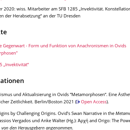
 2020: wiss. Mitarbeiter am SFB 1285 „Invektivität. Konstellati
n der Herabsetzung“ an der TU Dresden
kte
ge Gegenwart - Form und Funktion von Anachronismen in Ovids
rphosen"
 „Invektivität“
kationen
ismus und Aktualisierung in Ovids “Metamorphosen“. Eine Ästhe
icher Zeitlichkeit. Berlin/Boston 2021 (
Open Access
).
rigins by Challenging Origins. Ovid’s Swan Narrative in the
Metamo
assios Vergados und Anke Walter (Hg.): Ἀρχή and Origo: The Powe
,
von den Herausgebern angenommen
.