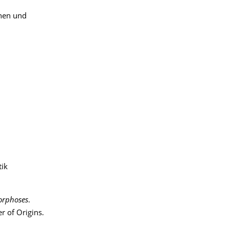
onen und
tik
rphoses
.
r of Origins.