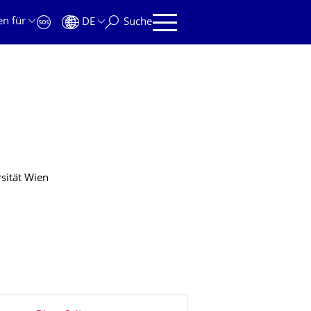
en für
DE
Suche
rsität Wien