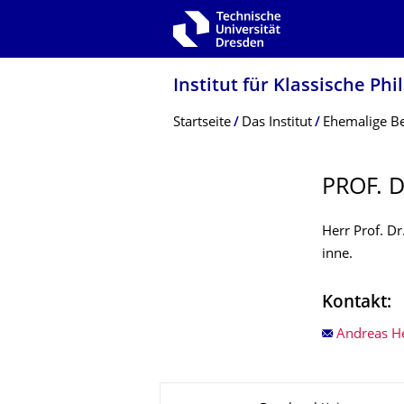
Zur Hauptnavigation springen
Zur Suche springen
Zum Inhalt springen
Institut für Klassische Phi
Breadcrumb-Menü
Startseite
Das Institut
Ehemalige Be
PROF. 
Herr Prof. Dr
inne.
Kontakt:
Andreas He
Zu dieser Seite