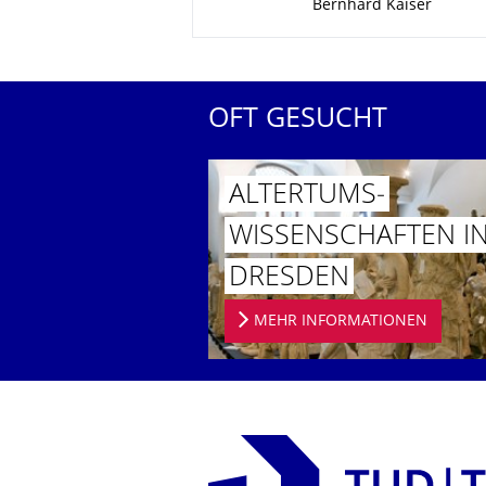
Bernhard Kaiser
OFT GESUCHT
ALTERTUMS­
WISSENSCHAF­TEN I
DRESDEN
MEHR INFORMATIONEN