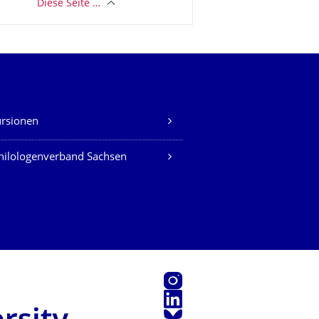
Diese Seite …
rsionen
hilologenverband Sachsen
Instagram
LinkedIn
Bluesky