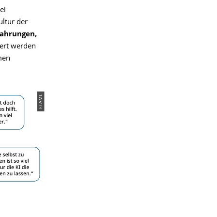
ei
ultur der
fahrungen,
iert werden
men
© AML