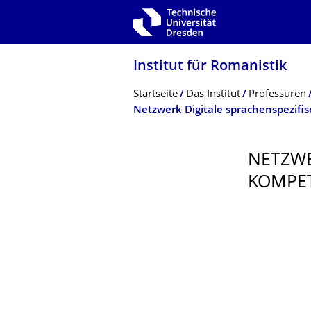
Zur Hauptnavigation springen
Zur Suche springen
Zum Inhalt springen
Institut für Romanistik
Breadcrumb-Menü
Startseite
Das Institut
Professuren
Netzwerk Digitale sprachenspezifi
NETZWE
KOMPET