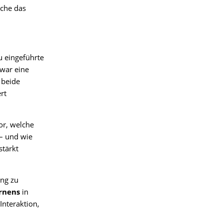
che das
 eingeführte
zwar eine
 beide
rt
or, welche
– und wie
stärkt
ung zu
rnens
in
nteraktion,