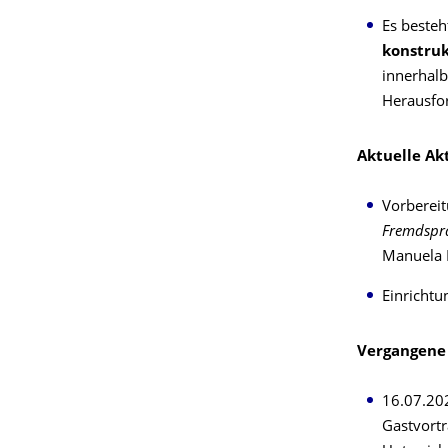
Es beste
konstruk
innerhalb
Herausfor
Aktuelle Ak
Vorbereit
Fremdspra
Manuela 
Einrichtu
Vergangene 
16.07.20
Gastvortr