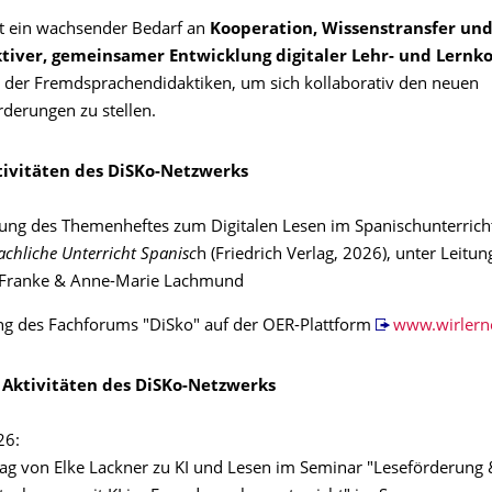
ht ein wachsender Bedarf an
Kooperation, Wissenstransfer
und
tiver, gemeinsamer Entwicklung
digitaler Lehr- und Lernk
 der Fremdsprachendidaktiken, um sich kollaborativ den neuen
derungen zu stellen.
tivitäten des DiSKo-Netzwerks
ung des Themenheftes zum Digitalen Lesen im Spanischunterrich
chliche Unterricht Spanisc
h (Friedrich Verlag, 2026), unter Leitu
Franke & Anne-Marie Lachmund
ng des Fachforums "DiSko" auf der OER-Plattform
www.wirlern
Aktivitäten des DiSKo-Netzwerks
26:
ag von Elke Lackner zu KI und Lesen im Seminar "Leseförderung 