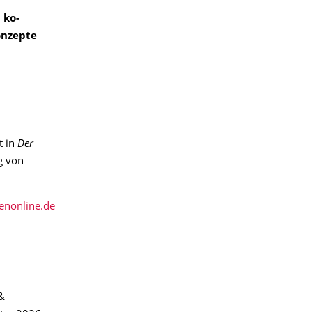
 ko-
onzepte
t in
Der
ng von
enonline.de
&