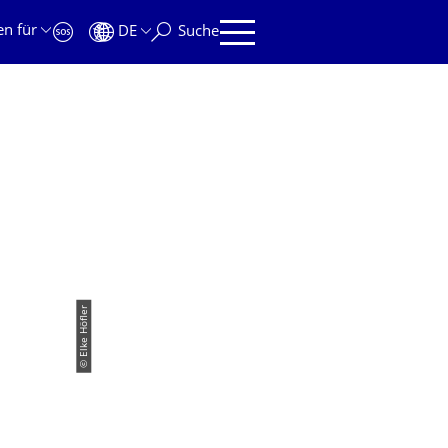
en für
DE
Suche
© Elke Höfler