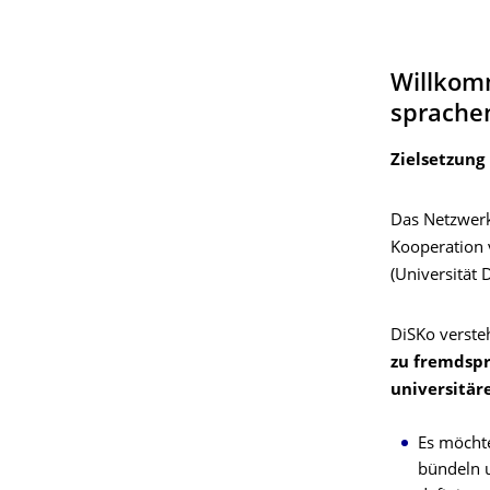
Willkom
sprache
Zielsetzung
Das Netzwer
Kooperation 
(Universität 
DiSKo versteh
zu fremdspr
universitär
Es möchte
bündeln