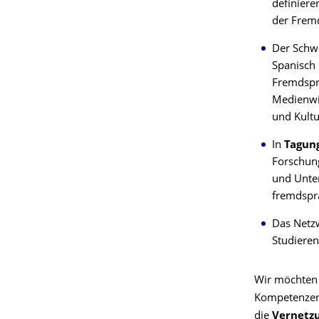
definiere
der Frem
Der Schwe
Spanisch 
Fremdspra
Medienwis
und Kultu
In
Tagung
Forschung
und Unter
fremdspra
Das Netzw
Studieren
Wir möchten 
Kompetenzen 
die
Vernetzu