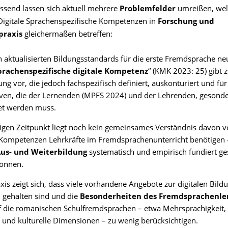
end lassen sich aktuell mehrere
Problemfelder
umreißen, wel
igitale Sprachenspezifische Kompetenzen in
Forschung und
praxis
gleichermaßen betreffen:
n aktualisierten Bildungsstandards für die erste Fremdsprache neu
rachenspezifische digitale Kompetenz
“ (KMK 2023: 25) gibt 
ung vor, die jedoch fachspezifisch definiert, auskonturiert und für
ven, die der Lernenden (MPFS 2024) und der Lehrenden, gesonde
et werden muss.
igen Zeitpunkt liegt noch kein gemeinsames Verständnis davon v
 Kompetenzen Lehrkräfte im Fremdsprachenunterricht benötigen 
us- und Weiterbildung
systematisch und empirisch fundiert ge
önnen.
axis zeigt sich, dass viele vorhandene Angebote zur digitalen Bild
 gehalten sind und die
Besonderheiten des Fremdsprachenle
 die romanischen Schulfremdsprachen – etwa Mehrsprachigkeit, I
t und kulturelle Dimensionen – zu wenig berücksichtigen.