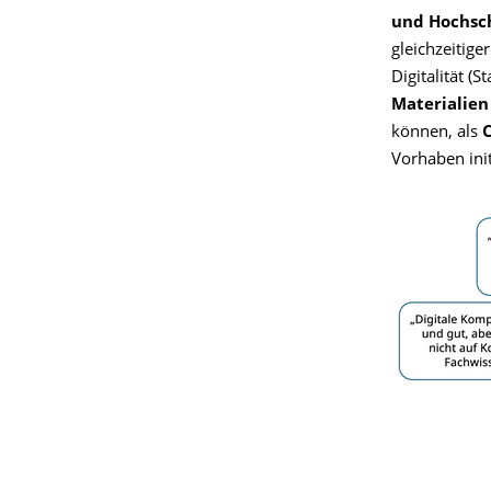
und Hochsc
gleichzeitig
Digitalität (
Materialien
können, als
C
Vorhaben init