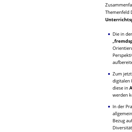
Zusammenfass
Themenfeld D
Unterrichts
Die in de
„
fremdsp
Orientier
Perspekti
aufbereit
Zum jetzt
digitalen
diese in
A
werden k
In der Pr
allgemein
Bezug auf
Diversitä