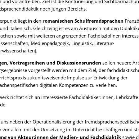
n und vorantreiben. Ziel ist die Konturierung und Sichtbarmachun
dsprachendidaktik noch jungen Bereichs.
rpunkt liegt in den
romanischen Schulfremdsprachen
Franzö
und Italienisch. Gleichzeitig ist es am Austausch mit den Didakti
chen sowie mit weiteren angrenzenden Fachdisziplinen interessie
senschaften, Medienpädagogik, Linguistik, Literatur-
rwissenschaften).
en, Vortragsreihen und Diskussionsrunden
sollen neuere Arb
sergebnisse vorgestellt werden mit dem Ziel, der fachdidaktisc
richtspraxis zukunftsweisende Impulse zur Entwicklung der
chenspezifischen digitalen Kompetenzen zu verleihen.
erk richtet sich an interessierte Fachdidaktiker:innen, Lehrkräft
de.
uns neben der Operationalisierung der fremdsprachenspezifische
vor allem mit der Umsetzung im Unterricht beschäftigen und str
ng von Akteur:innen der Medien- und Fachdidaktik
sowie 