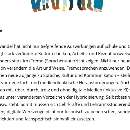
ge
Wandel hat nicht nur tiefgreifende Auswirkungen auf Schule und G
t stark veränderte Kulturtechniken, Arbeits- und Rezeptionsweise
nders stark im (Fremd-)Sprachenunterricht zeigen. Nicht nur neue
n verändern die Art und Weise, Fremdsprachen anzuwenden; Di
nen neue Zugänge zu Sprache, Kultur und Kommunikation – stell
h vor neue fach- und mediendidaktische Herausforderungen. Auc
n mit, über, durch, trotz und ohne digitale Medien (inklusive KI)
das unter veränderten Vorzeichen der Hybridisierung, Selbstbest
 usw. steht. Somit müssen sich Lehrkräfte und Lehramtsstudieren
en, digitale Werkzeuge nicht nur technisch zu beherrschen, sonde
flektiert und fachspezifisch sinnvoll einzusetzen.