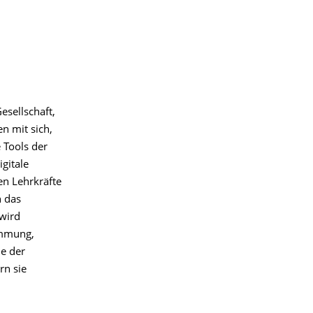
esellschaft,
n mit sich,
 Tools der
gitale
en Lehrkräfte
h das
 wird
immung,
de der
rn sie