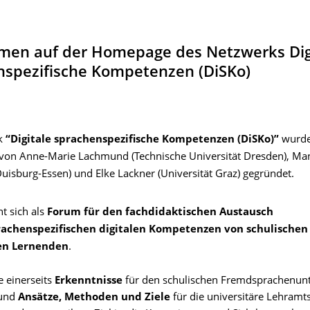
men auf der Homepage des Netzwerks Dig
nspezifische Kompetenzen (DiSKo)
k
“Digitale sprachenspezifische Kompetenzen (DiSKo)”
wurde
von Anne-Marie Lachmund (Technische Universität Dresden), Ma
Duisburg-Essen) und Elke Lackner (Universität Graz) gegründet.
t sich als
Forum
für den fachdidaktischen Austausch
achenspezifischen digitalen Kompetenzen von schulischen
en Lernenden
.
 einerseits
Erkenntnisse
für den schulischen Fremdsprachenunt
 und
Ansätze, Methoden und Ziele
für die universitäre Lehramt