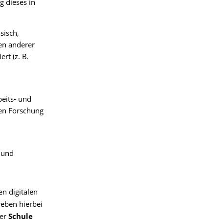
g dieses in
sisch,
ken anderer
rt (z. B.
eits- und
hen Forschung
e und
n digitalen
eben hierbei
der
Schule