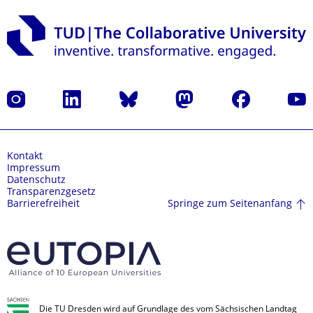
Instagram
LinkedIn
Bluesky
Mastodon
Facebook
Yout
Kontakt
Impressum
Datenschutz
Transparenzgesetz
Springe zum Seitenanfang
Barrierefreiheit
Die TU Dresden wird auf Grundlage des vom Sächsischen Landtag