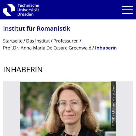
Zur Hauptnavigation springen
Zur Suche springen
Zum Inhalt springen
Institut für Romanistik
Breadcrumb-Menü
Startseite
Das Institut
Professuren
Prof.Dr. Anna-Maria De Cesare Greenwald
Inhaberin
INHABERIN
© TUD / Michael Kretzschmar