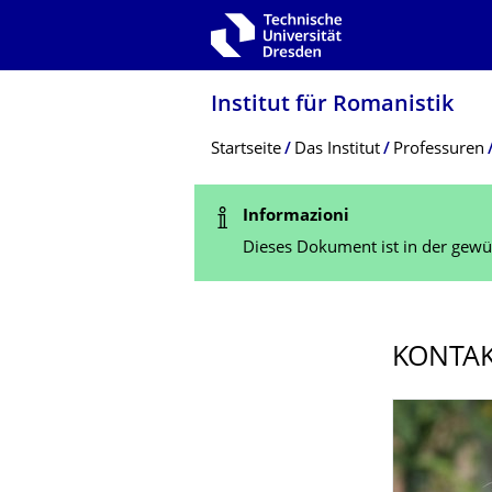
Zur Hauptnavigation springen
Zur Suche springen
Zum Inhalt springen
Institut für Romanistik
Breadcrumb-Menü
Startseite
Das Institut
Professuren
Statusmeldung
Informazioni
Dieses Dokument ist in der gewün
KONTA