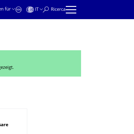
en für
IT
Ricerca
ezeigt.
sare