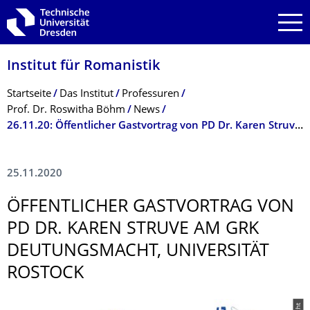
Zur Hauptnavigation springen
Zur Suche springen
Zum Inhalt springen
Institut für Romanistik
Breadcrumb-Menü
Startseite
Das Institut
Professuren
Prof. Dr. Roswitha Böhm
News
26.11.20: Öffentlicher Gastvortrag von PD Dr. Karen Struve am GRK Deutungsmacht, Uni Rostock
25.11.2020
ÖFFENTLICHER GASTVORTRAG VON
PD DR. KAREN STRUVE AM GRK
DEUTUNGSMACHT, UNIVERSITÄT
ROSTOCK