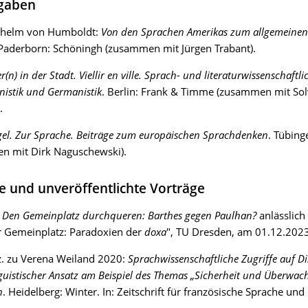
sgaben
lhelm von Humboldt:
Von den Sprachen Amerikas zum allgemeinen
 Paderborn: Schöningh (zusammen mit Jürgen Trabant).
er(n) in der Stadt. Viellir en ville. Sprach- und literaturwissenschaftl
istik und Germanistik
. Berlin: Frank & Timme (zusammen mit Sol
.
el. Zur Sprache. Beiträge zum europäischen Sprachdenken
. Tübing
n mit Dirk Naguschewski).
ze und unveröffentlichte Vorträge
:
Den Gemeinplatz durchqueren: Barthes gegen Paulhan?
anlässlic
r Gemeinplatz: Paradoxien der
doxa
", TU Dresden, am 01.12.2023
z. zu Verena Weiland 2020:
Sprachwissenschaftliche Zugriffe auf Di
guistischer Ansatz am Beispiel des Themas „Sicherheit und Überwac
h
. Heidelberg: Winter. In: Zeitschrift für französische Sprache und 