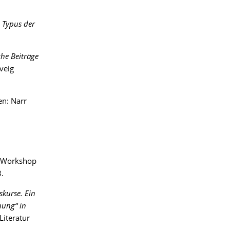
 Typus der
iche Beiträge
veig
en: Narr
h Workshop
.
skurse. Ein
hung“ in
Literatur