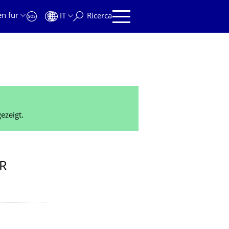
en für
IT
Ricerca
ezeigt.
R