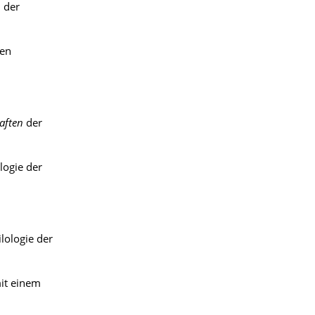
 der
ien
aften
der
logie der
lologie der
mit einem