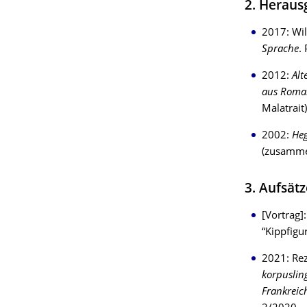
2. Herau
2017: Wi
Sprache
.
2012:
Alt
aus Roman
Malatrait)
2002:
Heg
(zusamme
3. Aufsät
[Vortrag]
“Kippfigu
2021: Re
korpuslin
Frankreic