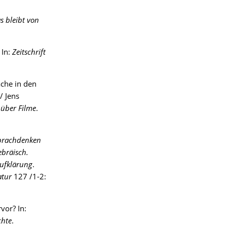
s bleibt von
. In:
Zeitschrift
che in den
/ Jens
 über Filme
.
Sprachdenken
ebräisch.
ufklärung
.
atur
127 /1-2:
vor? In:
chte
.