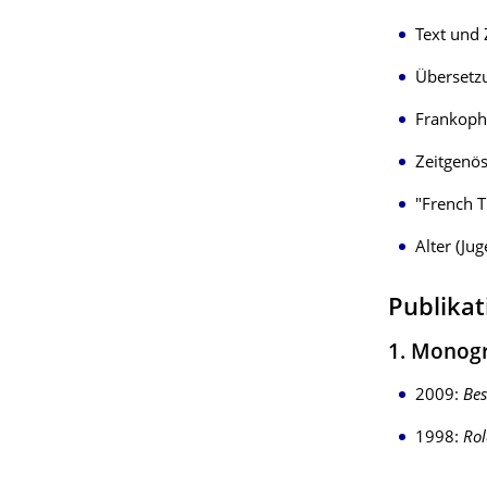
Text und 
Übersetz
Frankopho
Zeitgenös
"French T
Alter (Ju
Publika
1. Monog
2009:
Bes
1998:
Rol