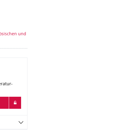
zösischen und
eratur-