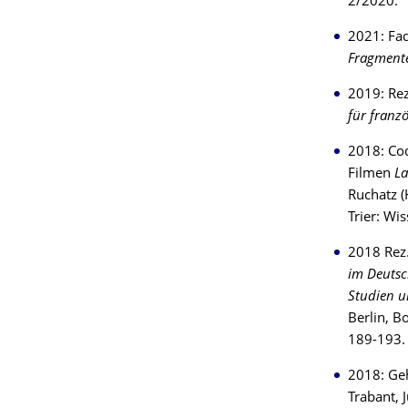
2/2020.
2021: Fad
Fragmente
2019: Rez
für franz
2018: Cod
Filmen
La
Ruchatz (
Trier: Wi
2018 Rez.
im Deutsc
Studien u
Berlin, B
189-193.
2018: Ge
Trabant, 