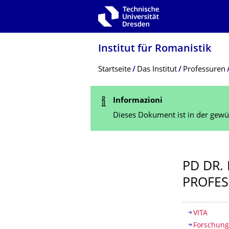
Zur Hauptnavigation springen
Zur Suche springen
Zum Inhalt springen
Institut für Romanistik
Breadcrumb-Menü
Startseite
Das Institut
Professuren
Statusmeldung
Informazioni
Dieses Dokument ist in der gewün
PD DR.
PROFES
Inhaltsv
VITA
Forschung