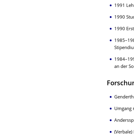
1991 Lehr
1990 Stud
1990 Ers
1985–19
Stipendi
1984–199
an der So
Forschu
Genderth
Umgang m
Anderssp
(Verbale) 