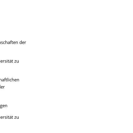
schaften der
rsität zu
haftlichen
der
ngen
rsität zu