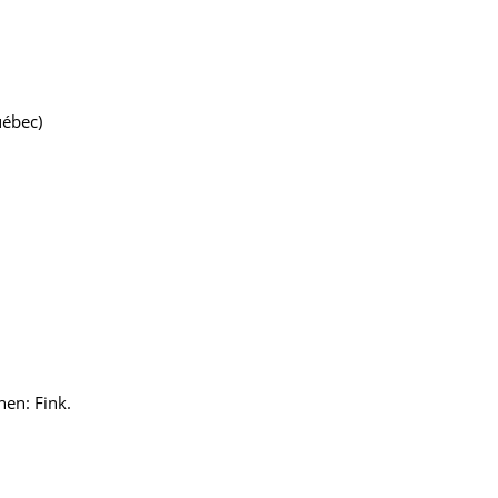
uébec)
en: Fink.