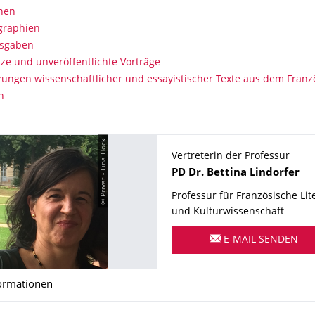
onen
graphien
usgaben
tze und unveröffentlichte Vorträge
ungen wissenschaftlicher und essayistischer Texte aus dem Fran
n
© Privat - Lina Hock
Vertreterin der Professur
Name
PD Dr.
Bettina
Lindorfer
Professur für Französische Lit
und Kulturwissenschaft
E-MAIL SENDEN
ormationen