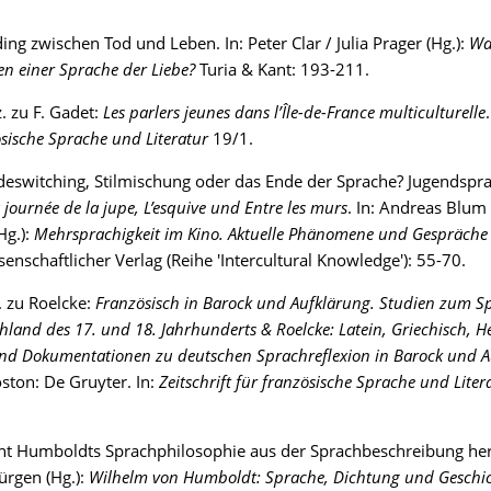
ing zwischen Tod und Leben. In: Peter Clar / Julia Prager (Hg.):
Wa
n einer Sprache der Liebe?
Turia & Kant: 193-211.
. zu F. Gadet:
Les parlers jeunes dans l’Île-de-France multiculturelle
ösische Sprache und Literatur
19/1.
eswitching, Stilmischung oder das Ende der Sprache? Jugendspra
 journée de la jupe, L’esquive und Entre les murs
. In: Andreas Blum 
Hg.):
Mehrsprachigkeit im Kino. Aktuelle Phänomene und Gespräche
ssenschaftlicher Verlag (Reihe 'Intercultural Knowledge'): 55-70.
 zu Roelcke:
Französisch in Barock und Aufklärung. Studien zum 
hland des 17. und 18. Jahrhunderts & Roelcke: Latein, Griechisch, H
nd Dokumentationen zu deutschen Sprachreflexion in Barock und A
oston: De Gruyter. In:
Zeitschrift für französische Sprache und Liter
ht Humboldts Sprachphilosophie aus der Sprachbeschreibung her
Jürgen (Hg.):
Wilhelm von Humboldt: Sprache, Dichtung und Geschi