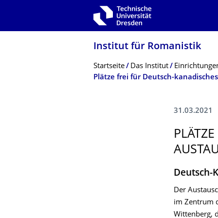
Zur Hauptnavigation springen
Zur Suche springen
Zum Inhalt springen
Institut für Romanistik
Breadcrumb-Menü
Startseite
Das Institut
Einrichtunge
Plätze frei für Deutsch-kanadisc
31.03.2021
PLÄTZE
AUSTAU
Deutsch-K
Der Austausc
im Zentrum d
Wittenberg, 