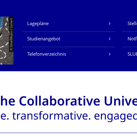
Unsere Dienste
© Smarterpix / tomert
Lagepläne
Stel
Studienangebot
Not
Telefonverzeichnis
SLUB