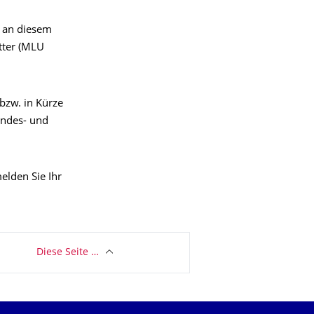
n an diesem
tter (MLU
bzw. in Kürze
andes- und
elden Sie Ihr
Diese Seite …