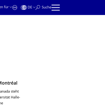
en für
DE
Suche
Montréal
anada steht
sität Halle-
ne