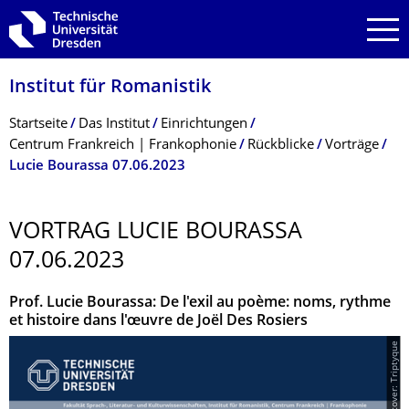
Zur Hauptnavigation springen
Zur Suche springen
Zum Inhalt springen
Institut für Romanistik
Breadcrumb-Menü
Startseite
Das Institut
Einrichtungen
Centrum Frankreich | Frankophonie
Rückblicke
Vorträge
Lucie Bourassa 07.06.2023
VORTRAG LUCIE BOURASSA
07.06.2023
Prof. Lucie Bourassa: De l'exil au poème: noms, rythme
et histoire dans l'œuvre de Joël Des Rosiers
© CFF; Buchcover: Triptyque