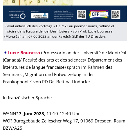
Plakat anlässlich des Vortrags « De l’exil au poème : noms, rythme et
histoire dans l’œuvre de Joël Des Rosiers » von Prof. Lucie Bourassa
(Montréal) am 07.06.2023 an der Fakultät SLK der TU Dresden.
Lucie Bourassa
(Professorin an der Université de Montréal
(Canada)/ Faculté des arts et des sciences/ Département des
littératures de langue française) sprach im Rahmen des
Seminars „Migration und Entwurzelung in der
Frankophonie“ von PD Dr. Bettina Lindorfer.
In französischer Sprache.
WANN?
7. Juni 2023
, 11:10-12:40 Uhr
WO? Bürogebäude Zellescher Weg 17, 01069 Dresden, Raum
BZW/A25