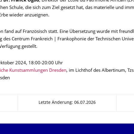
nd
Dr. Franck Ogou
, Direktor der École du Patrimoine Africain (EP
hen Schule, die sich zum Ziel gesetzt hat, das materielle und imm
 Erbe wieder anzueignen.
n fand auf Französisch statt. Eine Übersetzung wurde mit freundl
g des Centrum Frankreich | Frankophonie der Technischen Univer
erfügung gestellt.
ktober 2024, 18:00-20:00 Uhr
liche Kunstsammlungen Dresden
, im Lichthof des Albertinum, Tzs
esden
Letzte Änderung: 06.07.2026