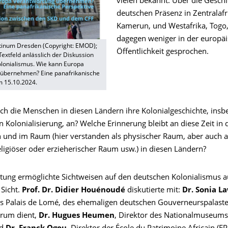
vielen bekannt. Über die Geschi
deutschen Präsenz in Zentralafr
Kamerun, und Westafrika, Togo,
dagegen weniger in der europä
tinum Dresden (Copyright: EMOD);
Öffentlichkeit gesprochen.
Textfeld anlässlich der Diskussion
onialismus. Wie kann Europa
übernehmen? Eine panafrikanische
m 15.10.2024.
ich die Menschen in diesen Ländern ihre Kolonialgeschichte, insb
 Kolonialisierung, an? Welche Erinnerung bleibt an diese Zeit in 
 und im Raum (hier verstanden als physischer Raum, aber auch als
religiöser oder erzieherischer Raum usw.) in diesen Ländern?
ltung ermöglichte Sichtweisen auf den deutschen Kolonialismus a
 Sicht.
Prof. Dr. Didier Houénoudé
diskutierte mit:
Dr. Sonia L
es Palais de Lomé, des ehemaligen deutschen Gouverneurspalaste
trum dient,
Dr. Hugues Heumen
, Direktor des Nationalmuseum