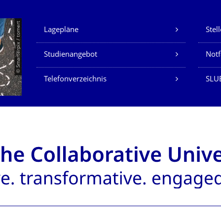
Unsere Dienste
© Smarterpix / tomert
Lagepläne
Stel
Studienangebot
Not
Telefonverzeichnis
SLUB