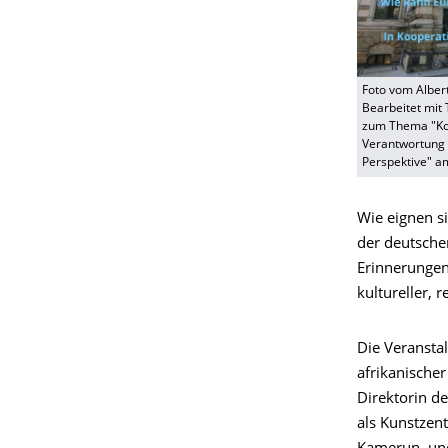
Foto vom Alber
Bearbeitet mit 
zum Thema "Kol
Verantwortung 
Perspektive" a
Wie eignen s
der deutschen
Erinnerungen
kultureller, 
Die Veransta
afrikanischer
Direktorin d
als Kunstzen