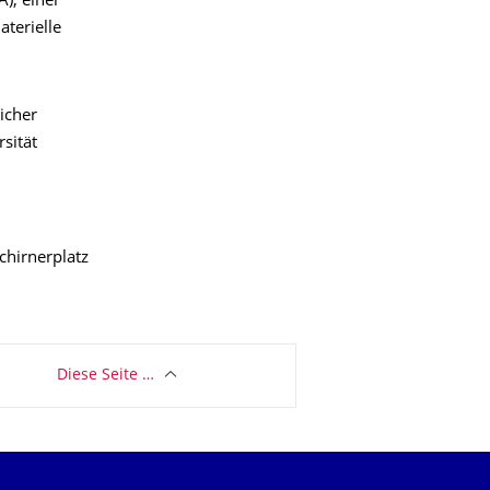
A), einer
aterielle
icher
sität
chirnerplatz
Diese Seite …