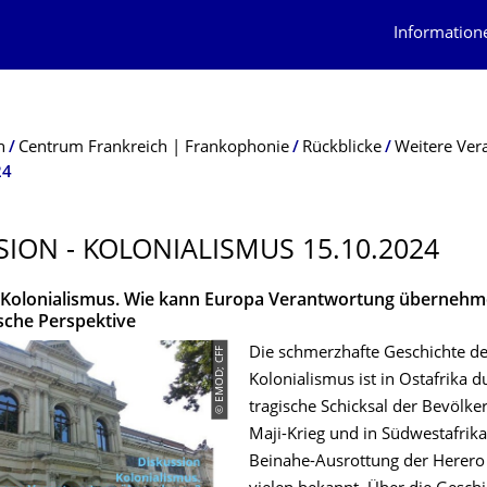
Information
n
Centrum Frankreich | Frankophonie
Rückblicke
Weitere Ver
24
SION - KOLONIALISMUS 15.10.2024
 Kolonialismus. Wie kann Europa Verantwortung übernehm
sche Perspektive
© EMOD; CFF
Die schmerzhafte Geschichte d
Kolonialismus ist in Ostafrika d
tragische Schicksal der Bevölke
Maji-Krieg und in Südwestafrika
Beinahe-Ausrottung der Herer