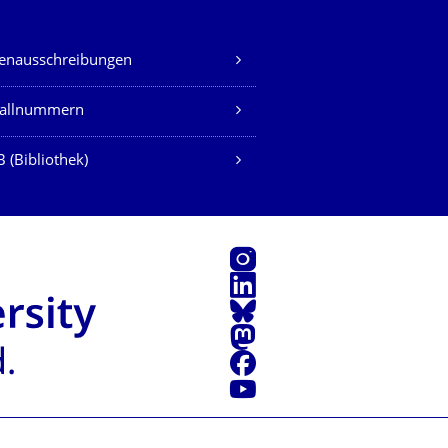
lenausschreibungen
fallnummern
 (Bibliothek)
Instagram
LinkedIn
Bluesky
Mastodon
Facebook
Youtube