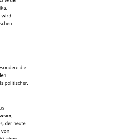
chte der
ika,
 wird
ischen
esondere die
den
 politischer,
us
awson
,
s, der heute
s von