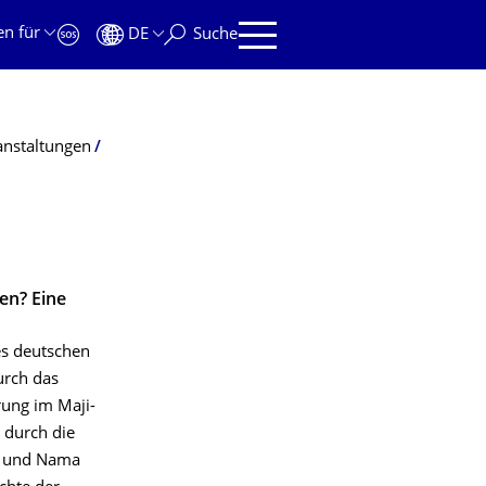
en für
DE
Suche
anstaltungen
en? Eine
es deutschen
urch das
rung im Maji-
 durch die
o und Nama