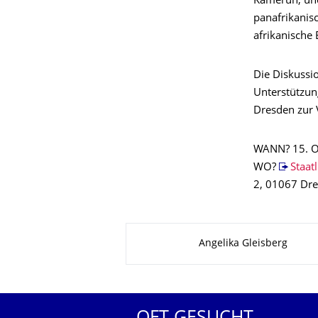
Kamerun, u
panafrikanisc
afrikanische
Die Diskussio
Unterstützun
Dresden zur V
WANN? 15. O
WO?
Staat
2, 01067 Dr
Zu dieser Seite
Angelika Gleisberg