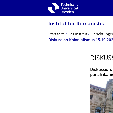
Zur Hauptnavigation springen
Zur Suche springen
Zum Inhalt springen
Institut für Romanistik
Breadcrumb-Menü
Startseite
Das Institut
Einrichtunge
Diskussion Kolonialismus 15.10.20
DISKUS
Diskussion:
panafrikani