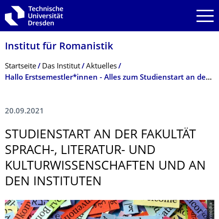
Zur Hauptnavigation springen
Zur Suche springen
Zum Inhalt springen
Institut für Romanistik
Breadcrumb-Menü
Startseite
Das Institut
Aktuelles
Hallo Erstsemestler*innen - Alles zum Studienstart an der Fakultät Sprach-, Literatur- und Kulturwissenschaften und an den Instituten
20.09.2021
STUDIENSTART AN DER FAKULTÄT
SPRACH-, LITERATUR- UND
KULTURWISSEN­SCHAFTEN UND AN
DEN INSTITUTEN