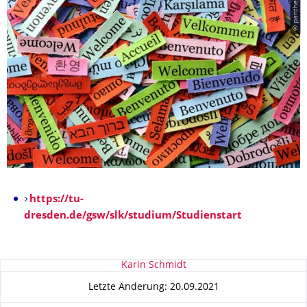
© panthermedia
https://tu-
dresden.de/gsw/slk/studium/Studienstart
Zu dieser Seite
Karin Schmidt
Letzte Änderung: 20.09.2021