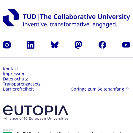
Instagram
LinkedIn
Bluesky
Mastodon
Facebook
Yout
Kontakt
Impressum
Datenschutz
Transparenzgesetz
Springe zum Seitenanfang
Barrierefreiheit