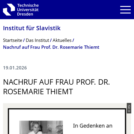
Zur Hauptnavigation springen
Zur Suche springen
Zum Inhalt springen
Institut für Slavistik
Breadcrumb-Menü
Startseite
Das Institut
Aktuelles
Nachruf auf Frau Prof. Dr. Rosemarie Thiemt
19.01.2026
NACHRUF AUF FRAU PROF. DR.
ROSEMARIE THIEMT
© IfSl