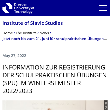
Skip to main navigation
Skip to search
Skip to content
Institute of Slavic Studies
Breadcrumb Menu
Home
The Institute
News
Jetzt noch bis zum 21. Juni für schulpraktischen Übungen (SPÜ) im WiSe 2022/2023 registrieren!
May 27, 2022
INFORMATION ZUR REGISTRIERUNG
DER SCHULPRAKT­ISCHEN ÜBUNGEN
(SPÜ) IM WINTERSEMESTER
2022/2023