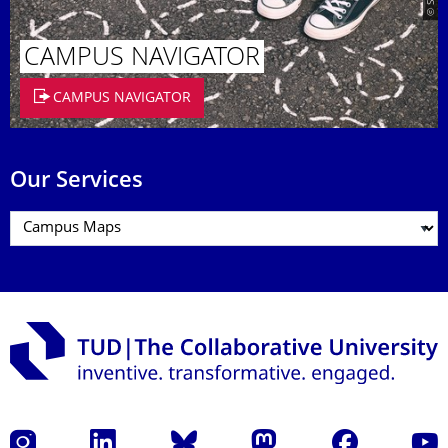
CAMPUS NAVIGATOR
CAMPUS NAVIGATOR
Our Services
Instagram
LinkedIn
Bluesky
Mastodon
Facebook
YouT