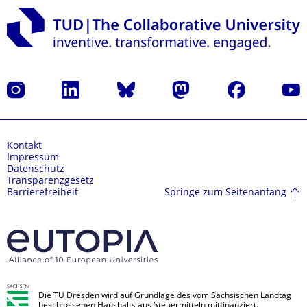
Instagram
LinkedIn
Bluesky
Mastodon
Facebook
Yout
Kontakt
Impressum
Datenschutz
Transparenzgesetz
Springe zum Seitenanfang
Barrierefreiheit
Die TU Dresden wird auf Grundlage des vom Sächsischen Landtag
beschlossenen Haushalts aus Steuermitteln mitfinanziert.