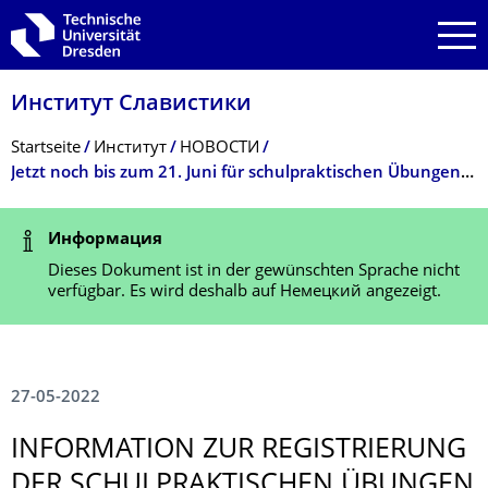
Zur Hauptnavigation springen
Zur Suche springen
Zum Inhalt springen
Институт Славистики
Breadcrumb-Menü
Startseite
Институт
НОВОСТИ
Jetzt noch bis zum 21. Juni für schulpraktischen Übungen (SPÜ) im WiSe 2022/2023 registrieren!
Statusmeldung
Информация
Dieses Dokument ist in der gewünschten Sprache nicht
verfügbar. Es wird deshalb auf Немецкий angezeigt.
27-05-2022
INFORMATION ZUR REGISTRIERUNG
DER SCHULPRAKTISCHEN ÜBUNGEN