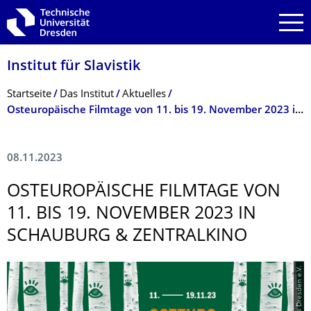
Zur Hauptnavigation springen
Zur Suche springen
Zum Inhalt springen
Institut für Slavistik
Breadcrumb-Menü
Startseite
Das Institut
Aktuelles
Osteuropäische Filmtage von 11. bis 19. November 2023 in Schauburg & Zentralkino
08.11.2023
OSTEUROPÄISCHE FILMTAGE VON
11. BIS 19. NOVEMBER 2023 IN
SCHAUBURG & ZENTRALKINO
© KinoFabrik Dresden e.V.