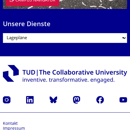
CAMPUS NAVIGATOR
Unsere Dienste
Instagram
LinkedIn
Bluesky
Mastodon
Facebook
Yout
Kontakt
Impressum