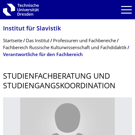
Zur Hauptnavigation springen
Zur Suche springen
Zum Inhalt springen
Institut für Slavistik
Breadcrumb-Menü
Startseite
Das Institut
Professuren und Fachbereiche
Fachbereich Russische Kulturwissenschaft und Fachdidaktik
Verantwortliche für den Fachbereich
STUDIENFACHBE­RATUNG UND
STUDIENGANGSKO­ORDINATION