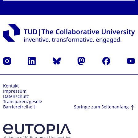
Instagram
LinkedIn
Bluesky
Mastodon
Facebook
Yout
Kontakt
Impressum
Datenschutz
Transparenzgesetz
Springe zum Seitenanfang
Barrierefreiheit