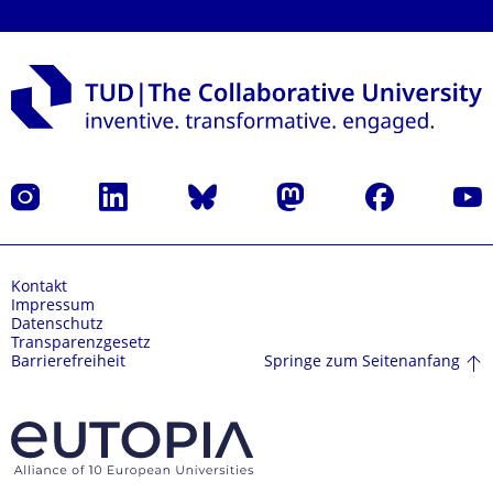
Instagram
LinkedIn
Bluesky
Mastodon
Facebook
Yout
Kontakt
Impressum
Datenschutz
Transparenzgesetz
Springe zum Seitenanfang
Barrierefreiheit