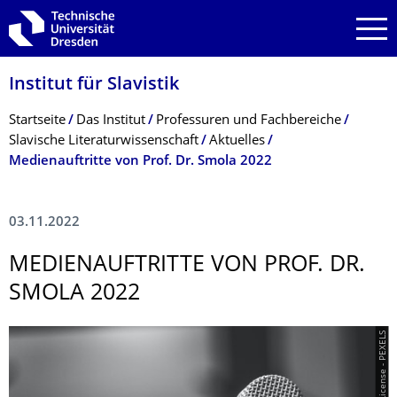
Zur Hauptnavigation springen
Zur Suche springen
Zum Inhalt springen
Institut für Slavistik
Breadcrumb-Menü
Startseite
Das Institut
Professuren und Fachbereiche
Slavische Literaturwissenschaft
Aktuelles
Medienauftritte von Prof. Dr. Smola 2022
03.11.2022
MEDIENAUFTRITTE VON PROF. DR.
SMOLA 2022
© Free License - PEXELS