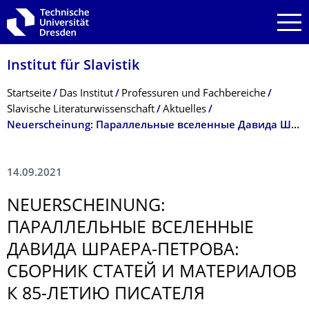
Zur Hauptnavigation springen
Zur Suche springen
Zum Inhalt springen
Institut für Slavistik
Breadcrumb-Menü
Startseite
Das Institut
Professuren und Fachbereiche
Slavische Literaturwissenschaft
Aktuelles
Neuerscheinung: Параллельные вселенные Давида Шраера-Петрова
14.09.2021
NEUERSCHEINUNG:
ПАРАЛЛЕЛЬНЫЕ ВСЕЛЕННЫЕ
ДАВИДА ШРАЕРА-ПЕТРОВА:
СБОРНИК СТАТЕЙ И МАТЕРИАЛОВ
К 85-ЛЕТИЮ ПИСАТЕЛЯ