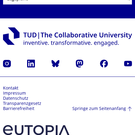
Instagram
LinkedIn
Bluesky
Mastodon
Facebook
Yout
Kontakt
Impressum
Datenschutz
Transparenzgesetz
Springe zum Seitenanfang
Barrierefreiheit