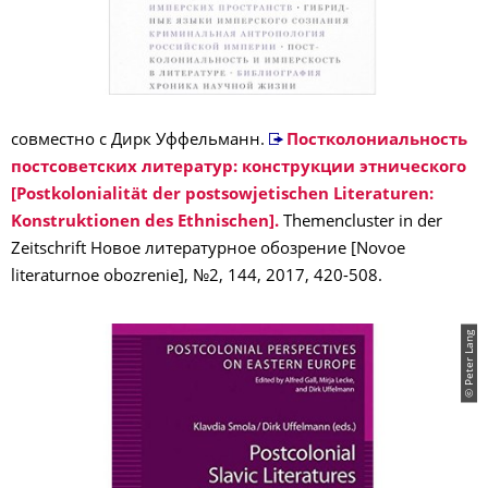
cовместно с Дирк Уффельманн.
Постколониальность
постсоветских литератур: конструкции этнического
[Postkolonialität der postsowjetischen Literaturen:
Konstruktionen des Ethnischen].
Themencluster in der
Zeitschrift Новое литературное обозрение [Novoe
literaturnoe obozrenie], №2, 144, 2017, 420-508.
© Peter Lang