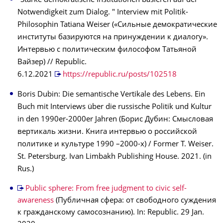
"Starke demokratische Institutionen basieren auf der
Notwendigkeit zum Dialog. " Interview mit Politik-
Philosophin Tatiana Weiser («Сильные демократические
институты базируются на принуждении к диалогу».
Интервью с политическим философом Татьяной
Вайзер) // Republic.
6.12.2021
https://republic.ru/posts/102518
Boris Dubin: Die semantische Vertikale des Lebens. Ein
Buch mit Interviews über die russische Politik und Kultur
in den 1990er-2000er Jahren (Борис Дубин: Смысловая
вертикаль жизни. Книга интервью о российской
политике и культуре 1990 –2000-х) / Former T. Weiser.
St. Petersburg. Ivan Limbakh Publishing House. 2021. (in
Rus.)
Public sphere: From free judgment to civic self-
awareness
(Публичная сфера: от свободного суждения
к гражданскому самосознанию). In: Republic. 29 Jan.