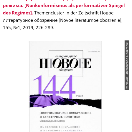
режима. [Nonkonformismus als performativer Spiegel
des Regimes].
Themencluster in der Zeitschrift Новое
литературное обозрение [Novoe literaturnoe obozrenie],
155, №1, 2019, 226-289.
© Novoe Literaturnoe Obozrenie