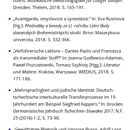
litteris. Musikalische Geburtstagsgabe für Ludger Udolph
.
Dresden: Thelem, 2018. S. 165-191.
„Avantgarda, smyslovost a synestézie.“ In: Eva Rusinová
[Hg.]:
Přednášky a besedy ze LI. ročníku Letní školy
slovanských (bohemistických) studií.
Brno: Masarykova
univerzita, 2018. S. 332-366.
„Verführerische Lektüre – Dantes Paolo und Francesca
als transmedialer Stoff?“ In: Joanna Godlewicz-Adamiec,
Paweł Piszczatowski, Tomasz Szybisty [Hgg.]:
Literatur
und Malerei
. Kraków, Warszawa: IMEDIUS, 2018. S.
171-186.
„Mehrsprachigkeit und jüdische Identität. Deutsch-
tschechische interkulturelle Transferprozesse im 19.
Jahrhundert am Beispiel Siegfried Kappers.“ In:
brücken.
Germanistisches Jahrbuch Tschechien-Slowakei 2017
, N.F.
25 (2018) 1-2, S. 73-98.
„Gewalttätige Rhetorik und rigorose Praxis. Adolf Loos