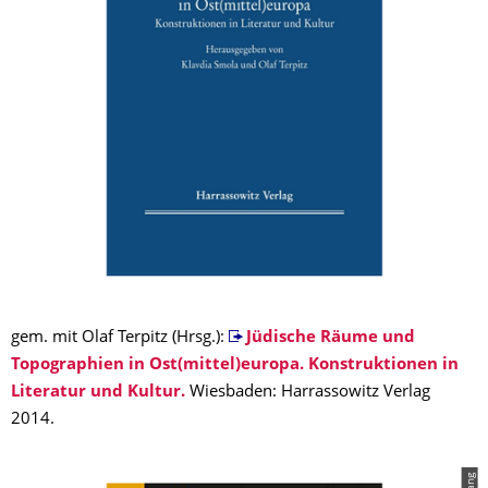
gem. mit Olaf Terpitz (Hrsg.):
Jüdische Räume und
Topographien in Ost(mittel)europa. Konstruktionen in
Literatur und Kultur.
Wiesbaden: Harrassowitz Verlag
2014.