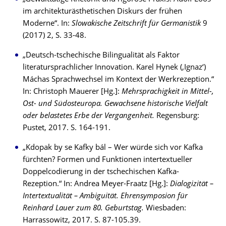
im architekturästhetischen Diskurs der frühen
Moderne“. In:
Slowakische Zeitschrift für Germanistik
9
(2017) 2, S. 33-48.
„Deutsch-tschechische Bilingualität als Faktor
literatursprachlicher Innovation. Karel Hynek (‚Ignaz‘)
Máchas Sprachwechsel im Kontext der Werkrezeption.“
In: Christoph Mauerer [Hg.]:
Mehrsprachigkeit in Mittel-,
Ost- und Südosteuropa. Gewachsene historische Vielfalt
oder belastetes Erbe der Vergangenheit.
Regensburg:
Pustet, 2017. S. 164-191.
„Kdopak by se Kafky bál – Wer würde sich vor Kafka
fürchten? Formen und Funktionen intertextueller
Doppelcodierung in der tschechischen Kafka-
Rezeption.“ In: Andrea Meyer-Fraatz [Hg.]:
Dialogizität –
Intertextualität – Ambiguität. Ehrensymposion für
Reinhard Lauer zum 80. Geburtstag.
Wiesbaden:
Harrassowitz, 2017. S. 87-105.39.