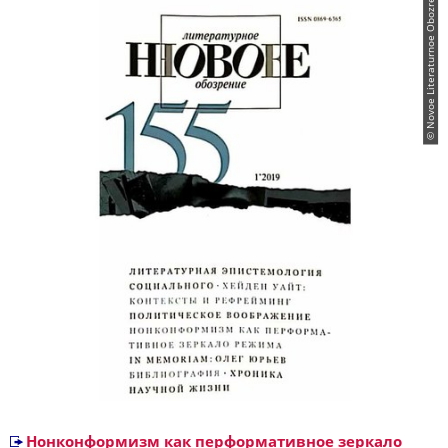
© Novoe Literaturnoe Obozrenie
Нонконформизм как перформативное зеркало