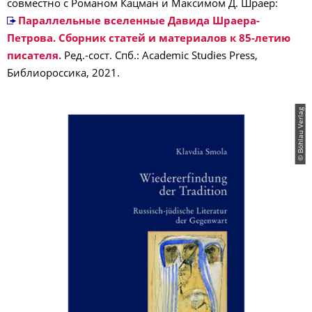
совместно с Романом Кацман и Максимом Д. Шраер:
Параллельные вселенные Давида Шраера-
Петрова. Сборник статей и материалов к 85-летию
писателя.
Ред.-сост. Спб.: Academic Studies Press,
Библиороссика, 2021.
© Böhlau Verlag