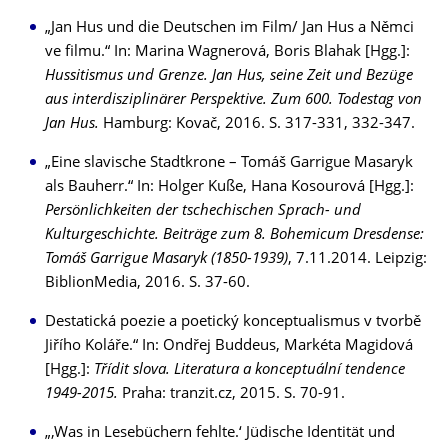
„Jan Hus und die Deutschen im Film/ Jan Hus a Němci
ve filmu.“ In: Marina Wagnerová, Boris Blahak [Hgg.]:
Hussitismus und Grenze. Jan Hus, seine Zeit und Bezüge
aus interdisziplinärer Perspektive. Zum 600. Todestag von
Jan Hus.
Hamburg: Kovač, 2016. S. 317-331, 332-347.
„Eine slavische Stadtkrone – Tomáš Garrigue Masaryk
als Bauherr.“ In: Holger Kuße, Hana Kosourová [Hgg.]:
Persönlichkeiten der tschechischen Sprach- und
Kulturgeschichte. Beiträge zum 8. Bohemicum Dresdense:
Tomáš Garrigue Masaryk (1850-1939)
, 7.11.2014. Leipzig:
BiblionMedia, 2016. S. 37-60.
Destatická poezie a poetický konceptualismus v tvorbě
Jiřího Koláře.“ In: Ondřej Buddeus, Markéta Magidová
[Hgg.]:
Třídit slova. Literatura a konceptuální tendence
1949-2015.
Praha: tranzit.cz, 2015. S. 70-91.
„‚Was in Lesebüchern fehlte.‘ Jüdische Identität und