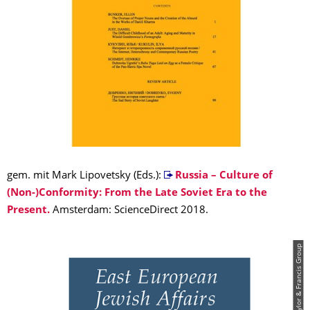
gem. mit Mark Lipovetsky (Eds.):
Russia – Culture of
(Non-)Conformity: From the Late Soviet Era to the
Present.
Amsterdam: ScienceDirect 2018.
© Taylor & Francis Group