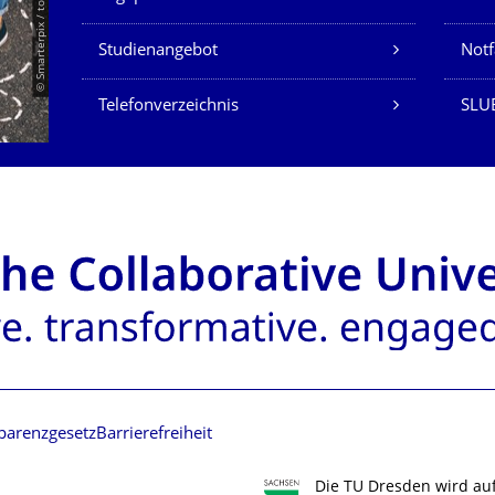
© Smarterpix / tomert
Studienangebot
Not
Telefonverzeichnis
SLUB
parenzgesetz
Barrierefreiheit
Die TU Dresden wird au