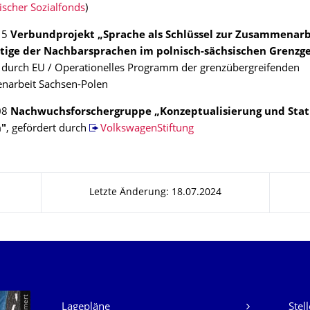
ischer Sozialfonds
)
15
Verbundprojekt „Sprache als Schlüssel zur Zusammenarbe
tige der Nachbarsprachen im polnisch-sächsischen Grenzge
t durch EU / Operationelles Programm der grenzübergreifenden
arbeit Sachsen-Polen
08
Nachwuchsforschergruppe „Konzeptualisierung und Stat
n"
, gefördert durch
VolkswagenStiftung
Letzte Änderung: 18.07.2024
Unsere Dienste
Lagepläne
Stel