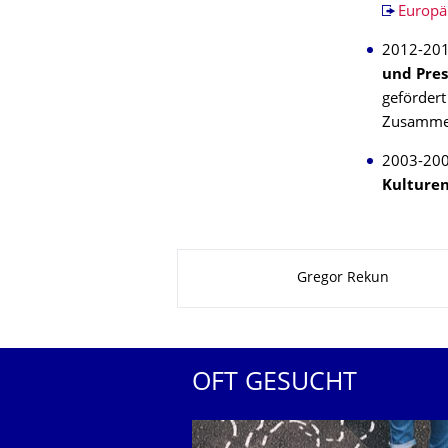
Europä
2012-20
und Pres
geförder
Zusammen
2003-20
Kulture
Zu dieser Seite
Gregor Rekun
OFT GESUCHT