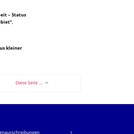
it – Status
biet“
,
us kleiner
Diese Seite …
lenausschreibungen