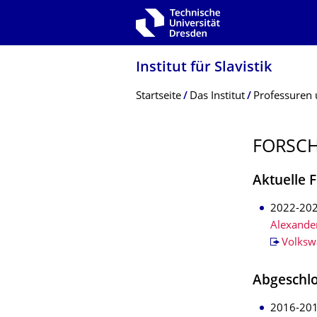
Zur Hauptnavigation springen
Zur Suche springen
Zum Inhalt springen
Institut für Slavistik
Breadcrumb-Menü
Startseite
Das Institut
Professuren 
FORSCH
Aktuelle 
2022-20
Alexande
Volksw
Abgeschlo
2016-20