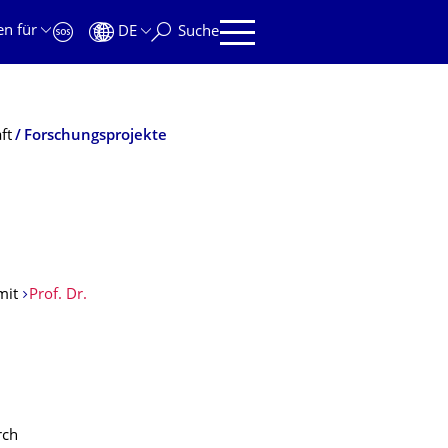
en für
DE
Suche
ft
Forschungsprojekte
mit
Prof. Dr.
rch