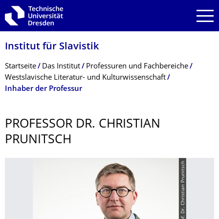
Zur Hauptnavigation springen
Zur Suche springen
Zum Inhalt springen
Institut für Slavistik
Breadcrumb-Menü
Startseite
Das Institut
Professuren und Fachbereiche
Westslavische Literatur- und Kulturwissenschaft
Inhaber der Professur
PROFESSOR DR. CHRISTIAN
PRUNITSCH
© Prof. Dr. Christian Prunitsch